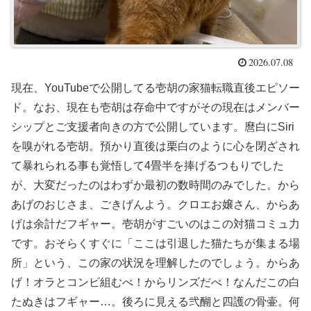
2026.07.08
現在、YouTubeで公開してる壱胡の家猫転職直後エピソー
ド。なお、現在も壱胡は存命中ですがその現在はメンバー
シップとご支援者向きの方で公開しています。麿白にSiri
を嗅がれる壱胡。預かり直後は栗白のように心を閉ざされ
て暴れられる事も覚悟して4畳半を捧げるつもりでした
が、大変だったのはわずか最初の数時間のみでした。から
あげのおじさま、ごきげんよう。クロエお嬢さん、からあ
げは余計だフギャー。壱胡がすごいのはこの対猫コミュ力
です。おそらくすぐに「ここは引退した猫たちが集まる場
所」という、この家の状況を理解したのでしょう。からあ
げ！オラとコンビ組むべ！からリンズだべ！なんだこの白
たぬきはフギャー…。後ろに見える弐醐と四護の骨壷。何