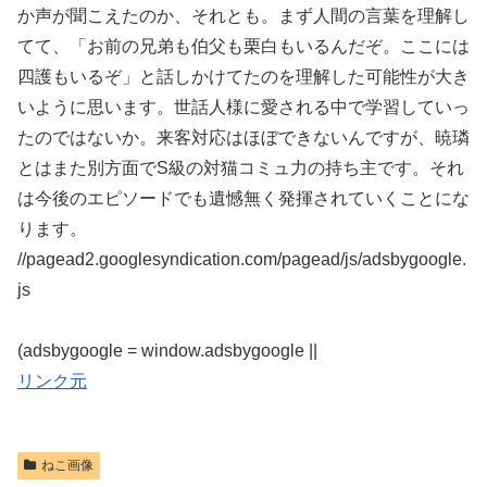
か声が聞こえたのか、それとも。まず人間の言葉を理解し
てて、「お前の兄弟も伯父も栗白もいるんだぞ。ここには
四護もいるぞ」と話しかけてたのを理解した可能性が大き
いように思います。世話人様に愛される中で学習していっ
たのではないか。来客対応はほぼできないんですが、暁璘
とはまた別方面でS級の対猫コミュ力の持ち主です。それ
は今後のエピソードでも遺憾無く発揮されていくことにな
ります。
//pagead2.googlesyndication.com/pagead/js/adsbygoogle.
js
(adsbygoogle = window.adsbygoogle ||
リンク元
ねこ画像