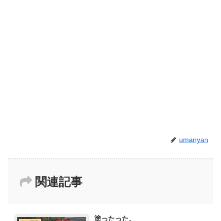
umanyan
関連記事
塗ったった。