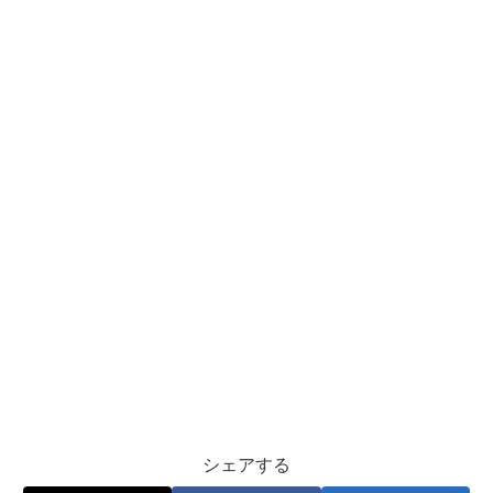
シェアする