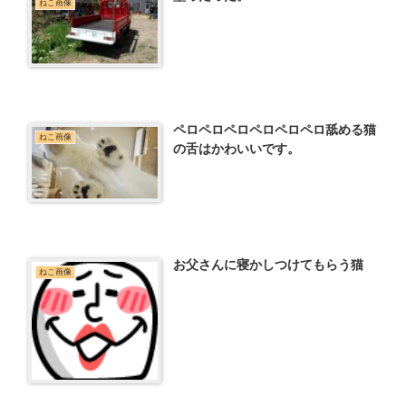
ねこ画像
ペロペロペロペロペロペロ舐める猫
ねこ画像
の舌はかわいいです。
お父さんに寝かしつけてもらう猫
ねこ画像