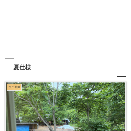
夏仕様
ねこ画像