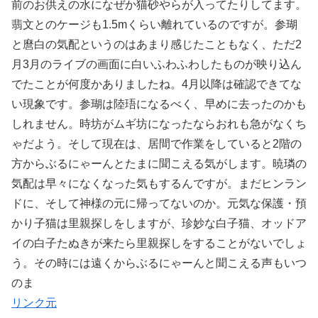
前のお供えの水になぜか猫砂やらが入ってたりしてます。
翡文とのケージも1.5mくらい離れているのですが。参瑚
と麿白の気配というのはあまり感じたこともなく、ただ2
月3月のライブの画面に白いふわふわしたものが映り込ん
でたことが何度かありましたね。4月以降は確認できてな
い現象です。参瑚は陸珸になるべく、早めに去ったのかも
しれません。時坊がムギ坊になったならおれも急がなくち
ゃだよう。そして現在は、居間で作業をしていると2階の
方からぶるにゃーんとたまに聞こえる気がします。暁璘の
気配は早々になくなった気もするんですが。まだヒンラン
ドに、そして神様の元に帰ってないのか。元気な保護・預
かり子猫は里親探しをしますが、珍妙な白子猫、オッドア
イの白子たぬきが来たら里親探しをすることがないでしょ
う。その時には遠くからぶるにゃーんと聞こえる声もいつ
のま
リンク元