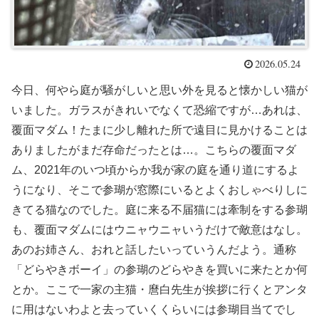
2026.05.24
今日、何やら庭が騒がしいと思い外を見ると懐かしい猫が
いました。ガラスがきれいでなくて恐縮ですが…あれは、
覆面マダム！たまに少し離れた所で遠目に見かけることは
ありましたがまだ存命だったとは…。こちらの覆面マダ
ム、2021年のいつ頃からか我が家の庭を通り道にするよ
うになり、そこで参瑚が窓際にいるとよくおしゃべりしに
きてる猫なのでした。庭に来る不届猫には牽制をする参瑚
も、覆面マダムにはウニャウニャいうだけで敵意はなし。
あのお姉さん、おれと話したいっていうんだよう。通称
「どらやきボーイ」の参瑚のどらやきを買いに来たとか何
とか。ここで一家の主猫・麿白先生が挨拶に行くとアンタ
に用はないわよと去っていくくらいには参瑚目当てでし