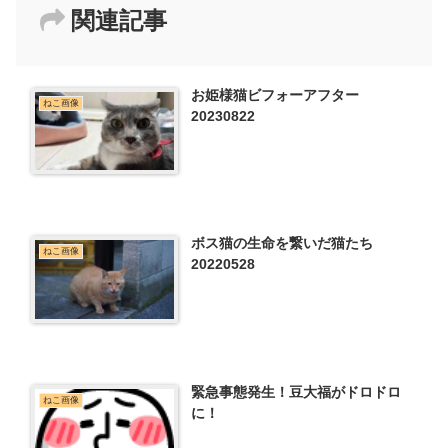
関連記事
お姫様猫ビフォーアフター
ねこ画像
20230822
ボス猫の生命を繋いだ猫たち
ねこ画像
20220528
緊急事態発生！豆大福がドロドロ
ねこ画像
に！