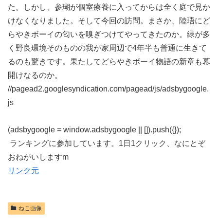
た。しかし、参瑚が個室療養に入ってからは全く庭で見か
けなくなりました。そして今回の訪問。まさか、陸珸にど
らやきボーイの匂いを嗅ぎつけてやってきたのか。緑が多
く野良環境そのものの我が家周辺で4年半も普通に生きて
るのも驚きです。果たしてどらやきボーイ物語の新章も幕
開けなるのか。
//pagead2.googlesyndication.com/pagead/js/adsbygoogle.
js
(adsbygoogle = window.adsbygoogle || []).push({});
ランキングに参加しています。1日1クリック、なにとぞ
おねがいしますm
リンク元
ねこ画像