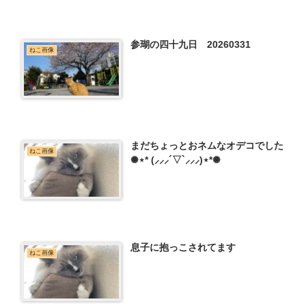
参瑚の四十九日 20260331
ねこ画像
まだちょっとおネムなオデコでした
ねこ画像
✺⋆* (⸝⸝⸝´▽`⸝⸝⸝)⋆*✺
息子に抱っこされてます
ねこ画像