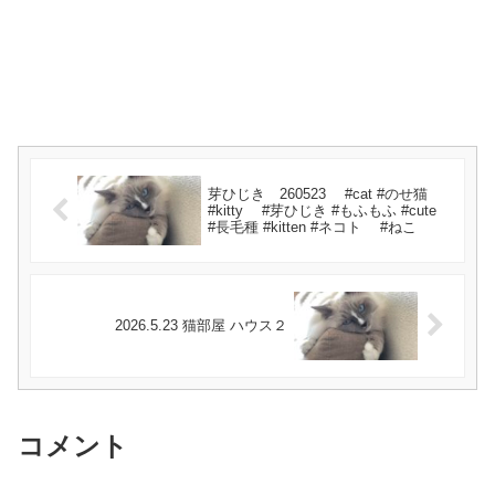
芽ひじき 260523 #cat #のせ猫
#kitty #芽ひじき #もふもふ #cute
#長毛種 #kitten #ネコト #ねこ
2026.5.23 猫部屋 ハウス２
コメント