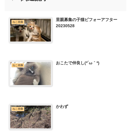
里親募集の子猫ビフォーアフター
ねこ画像
20230528
おこたで仲良し(*´ω｀*)
ねこ画像
かわず
ねこ画像