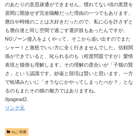
のあたりの意思疎通ができません。慣れてない頃の黒慧を
居間に開放せず完全隔離だった理由の一つでもあります。
麿白や時雉のことは大好きだったので、私に心を許さずと
も麿白達と同じ空間で過ごす選択肢もあったんですが、
NGゾーン侵入をよくやって、そこから追い出すのでまた
シャー！と激怒でいい方に全く行きませんでした。信頼関
係ができていると、叱られるのも（程度問題ですが）愛情
表現と猫側も理解します。その理解の度合いが「子猫の賢
さ」という認識です。紗崙と陸珸は賢いと思います。一方
で暁璘みたいに「オラなにかやってしまったべか？」とな
るのもまたその猫の魅力ではありますね。
//pagead2.
リンク元
ねこ画像