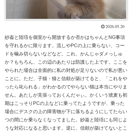
2026.05.20
紗崙と陸珸を個室から開放するか否かはちゃんとNG事項
を守れるかに限ります。流しやPCの上に乗らない、コー
ドを噛み切らないなどなど。これ、かんじゃダメっしゅ
か？もちろん、この辺のあたりは防護した上です。ここを
やられた場合は全面的に私の対処が足りないので私が悪い
ことに。ただ、子猫・猫と信頼が築けてると、「これをや
ったら叱られる」がわかるのでやらない猫は本当にやりま
せん。あたしが見張っておくんだゃぃ。かくいう琥麦も初
期はこっそりPCの上などに乗ってたようですが、乗った
場合にデスクの上の障害物が下に落ちるようにしてたらい
つの間にか乗らなくなってました。紗崙と陸珸にも同じよ
うな対応になると思います。逆に、信頼が築けてないとこ