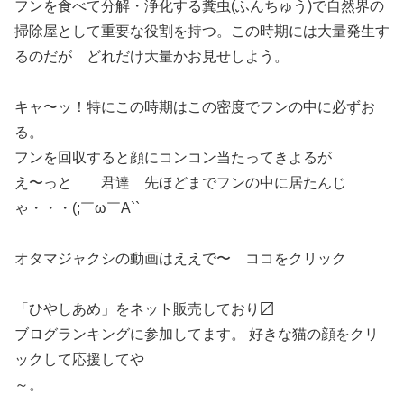
フンを食べて分解・浄化する糞虫(ふんちゅう)で自然界の
掃除屋として重要な役割を持つ。この時期には大量発生す
るのだが どれだけ大量かお見せしよう。
キャ〜ッ！特にこの時期はこの密度でフンの中に必ずお
る。
フンを回収すると顔にコンコン当たってきよるが
え〜っと 君達 先ほどまでフンの中に居たんじ
ゃ・・・(;￣ω￣A``
オタマジャクシの動画はええで〜 ココをクリック
「ひやしあめ」をネット販売しており〼
ブログランキングに参加してます。 好きな猫の顔をクリ
ックして応援してや
～。