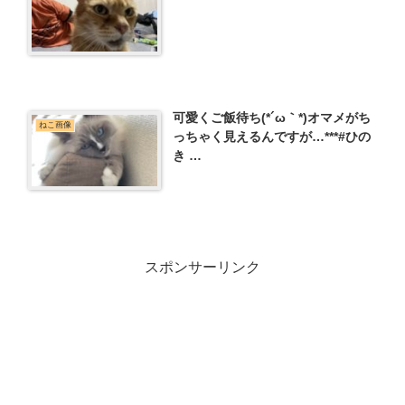
可愛くご飯待ち(*´ω｀*)オマメがち
ねこ画像
っちゃく見えるんですが…***#ひの
き …
スポンサーリンク