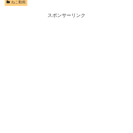
ねこ動画
スポンサーリンク