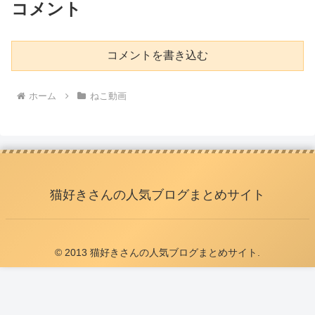
コメント
コメントを書き込む
ホーム
ねこ動画
猫好きさんの人気ブログまとめサイト
© 2013 猫好きさんの人気ブログまとめサイト.