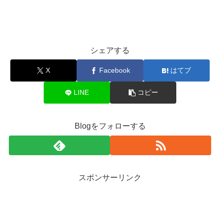
シェアする
X
Facebook
はてブ
LINE
コピー
Blogをフォローする
スポンサーリンク