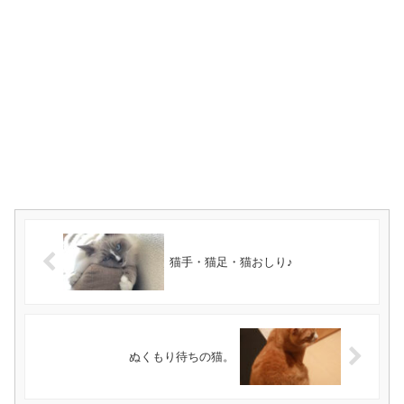
猫手・猫足・猫おしり♪
ぬくもり待ちの猫。