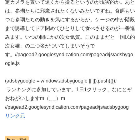
定カメラを置いて遠くから撮るというのが現実的か。あと
は、参瑚たちに邪魔されたくないみたいですね。食餌もい
つも参瑚たちの動きを気にするからか、ケージの中か階段
まで誘導してドア閉めてひとりして食べさせるのが一番進
みます。いつの間にかの次女気質。このままだと「国民的
次女猫」の二つ名がついてしまいそうで
す。//pagead2.googlesyndication.com/pagead/js/adsbygo
ogle.js
(adsbygoogle = window.adsbygoogle || []).push({});
ランキングに参加しています。1日1クリック、なにとぞ
おねがいしますm（_ _）m
//pagead2.googlesyndication.com/pagead/js/adsbygoog
リンク元