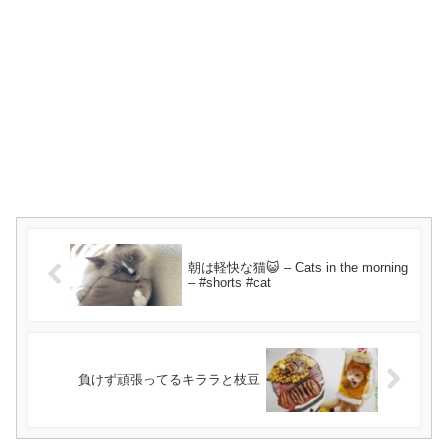
朝は軽快な猫😺 – Cats in the morning
– #shorts #cat
負けず頑張ってるキララと枝豆