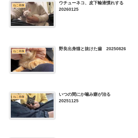
ウチューネコ、皮下輸液慣れする
ねこ画像
20260125
野良出身猫と抜けた歯 20250826
ねこ画像
いつの間にか噛み癖が治る
ねこ画像
20251125