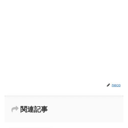
neco
関連記事