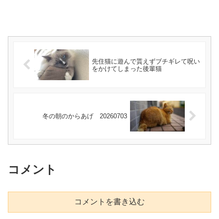
先住猫に遊んで貰えずブチギレて呪い
をかけてしまった後輩猫
冬の朝のからあげ 20260703
コメント
コメントを書き込む