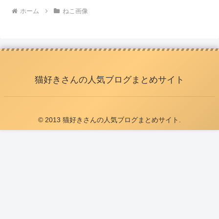
ホーム
ねこ画像
猫好きさんの人気ブログまとめサイト
© 2013 猫好きさんの人気ブログまとめサイト.