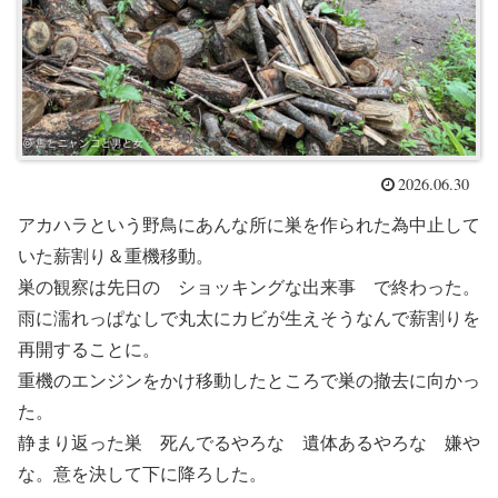
2026.06.30
アカハラという野鳥にあんな所に巣を作られた為中止して
いた薪割り＆重機移動。
巣の観察は先日の ショッキングな出来事 で終わった。
雨に濡れっぱなしで丸太にカビが生えそうなんで薪割りを
再開することに。
重機のエンジンをかけ移動したところで巣の撤去に向かっ
た。
静まり返った巣 死んでるやろな 遺体あるやろな 嫌や
な。意を決して下に降ろした。