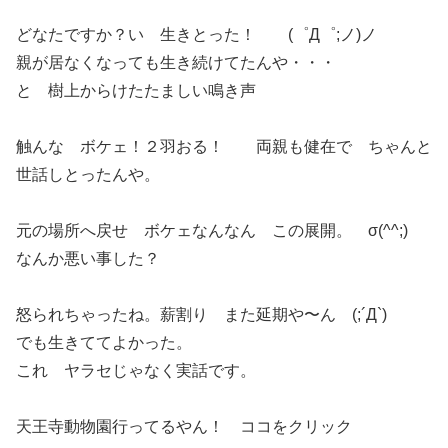
どなたですか？い 生きとった！ (゜Д゜;ノ)ノ
親が居なくなっても生き続けてたんや・・・
と 樹上からけたたましい鳴き声
触んな ボケェ！２羽おる！ 両親も健在で ちゃんと
世話しとったんや。
元の場所へ戻せ ボケェなんなん この展開。 σ(^^;)
なんか悪い事した？
怒られちゃったね。薪割り また延期や〜ん (;´Д`)
でも生きててよかった。
これ ヤラセじゃなく実話です。
天王寺動物園行ってるやん！ ココをクリック