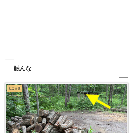
触んな
ねこ画像