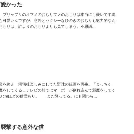
可愛かった
。プリップリのオマメのおちりマメのおちりは本当に可愛いです現
も可愛いんですが、意外とセクシーなひのきのおちりも魅力的なん
おちりは、誰よりのおちりよりも見てしまう。不思議...
業を終え 帰宅後楽しみにしてた野球の録画を再生。「まっちゃ
魔をしてくるしテレビの前ではマーボーが倒れ込んで邪魔をしてく
０cmほどの積雪あり。 まだ降ってる。にも関わら...
を襲撃する意外な猫