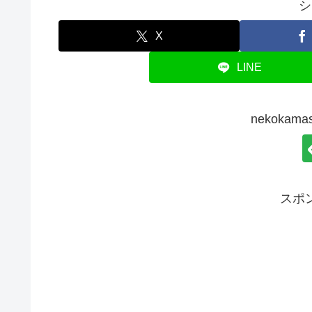
シ
X
LINE
nekoka
スポ