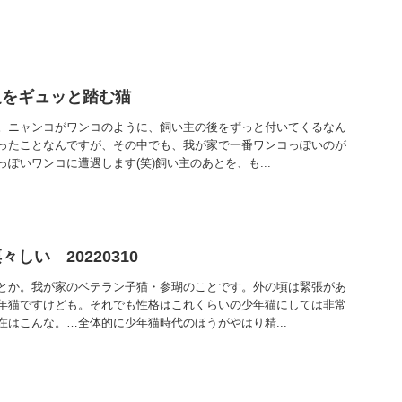
足をギュッと踏む猫
。ニャンコがワンコのように、飼い主の後をずっと付いてくるなん
ったことなんですが、その中でも、我が家で一番ワンコっぽいのが
ぽいワンコに遭遇します(笑)飼い主のあとを、も...
しい 20220310
とか。我が家のベテラン子猫・参瑚のことです。外の頃は緊張があ
年猫ですけども。それでも性格はこれくらいの少年猫にしては非常
在はこんな。…全体的に少年猫時代のほうがやはり精...