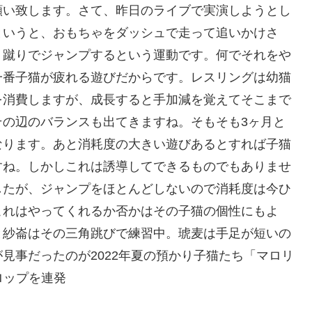
願い致します。さて、昨日のライブで実演しようとし
というと、おもちゃをダッシュで走って追いかけさ
）蹴りでジャンプするという運動です。何でそれをや
一番子猫が疲れる遊びだからです。レスリングは幼猫
を消費しますが、成長すると手加減を覚えてそこまで
その辺のバランスも出てきますね。そもそも3ヶ月と
なります。あと消耗度の大きい遊びあるとすれば子猫
すね。しかしこれは誘導してできるものでもありませ
したが、ジャンプをほとんどしないので消耗度は今ひ
これはやってくれるか否かはその子猫の個性にもよ
と紗崙はその三角跳びで練習中。琥麦は手足が短いの
見事だったのが2022年夏の預かり子猫たち「マロリ
ロップを連発