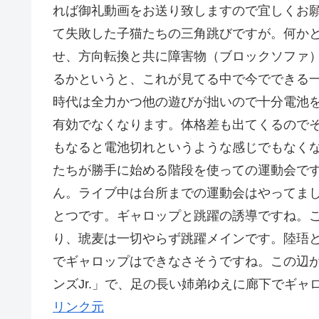
れば御礼動画をお送り致しますので宜しくお
て失敗した子猫たちの三角跳びですが。何か
せ、方向転換と共に障害物（ブロックソファ
るかというと、これが見てる中で今でできる
時代は全力かつ他の遊びが拙いので十分電池
有効でなくなります。体格差も出てくるので
もなると電池切れというような感じでもなく
たちが勝手に始める階段を使っての運動会で
ん。ライブ中は台所までの運動会はやってま
とつです。ギャロップと跳躍の誘導ですね。
り、琥麦は一切やらず跳躍メインです。陸珸
でギャロップはできなさそうですね。この辺が
ンズJr.」で、足の長い姉弟ゆえに廊下でギャ
リンク元