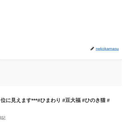
nekokamasu
に見えます***#ひまわり #豆大福 #ひのき猫 #
日記