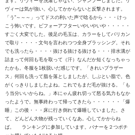
ます。リヴィーを洗濯じゃない、シャンプーしました。リ
ヴィーは気が強い。心してかからないと反撃されます。
「う”～～～」ってドスの利いた声で唸るから・・・けっ
こう怖いです。ビフォーアフターいやいやいや・・・・・
すごく大変でした。後足の毛玉は、カラーをしてバリカン
で取り・・・・文句を言われつつ全身ブラッシング。それ
でも洗ったら・・・・抜ける抜ける抜ける・・・排水溝が
詰まって何回も毛を取って（汗）なんだか短くなっちゃっ
たかも。冬服を1枚脱いだ感じです。「きれいブラザー
ス」何回も洗って脂を落としましたが、しぶとい脂で。色
がくっきりしましたよね。これでもまだ毛が抜ける。「も
う当分いいからね。」本にゃん疲れ切って怒る気力もなか
ったようで。無事終わって帰ってきたら・・・・・・「爆
睡」この後・・・床に行き倒れて爆睡していました。さ
て、どんどん大物が残っていくなあ。心してかからね
ば。 ランキングに参加しています。バナーを２つポチ