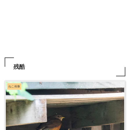
残酷
ねこ画像