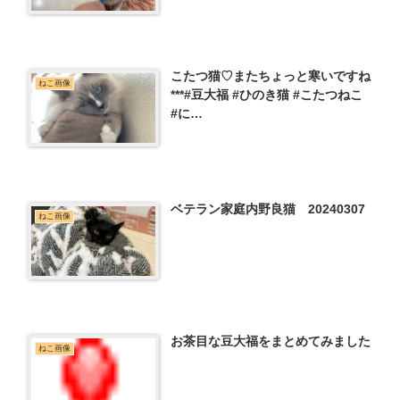
こたつ猫♡またちょっと寒いですね
ねこ画像
***#豆大福 #ひのき猫 #こたつねこ
#に…
ベテラン家庭内野良猫 20240307
ねこ画像
お茶目な豆大福をまとめてみました
ねこ画像