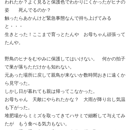
われたか？よく見ると保護色でわかりにくかったがヒナの
姿 死んでるのか？
触ったらあかんけど緊急事態なんで持ち上げてみる
と・・・
生きとった！ここまで育っとたんや お母ちゃん頑張って
たんや。
野鳥のヒナをむやみに保護してはいけない。 何かの拍子
で巣が落ちただけかも知れない。
元あった場所に戻して親鳥が来ないか数時間おきに遠くか
ら見守った。
しかし日が暮れても親は帰ってこなかった。
お母ちゃん 天敵にやられたかな？ 大雨が降り出し気温
も下がった。
堆肥場からミミズを取ってきてハサミで細断して与えてみ
たが もう食べる気力もない。