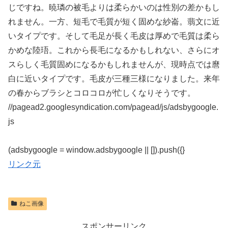
じですね。暁璘の被毛よりは柔らかいのは性別の差かもし
れません。一方、短毛で毛質が短く固めな紗崙。翡文に近
いタイプです。そして毛足が長く毛皮は厚めで毛質は柔ら
かめな陸珸。これから長毛になるかもしれない、さらにオ
スらしく毛質固めになるかもしれませんが、現時点では麿
白に近いタイプです。毛皮が三種三様になりました。来年
の春からブラシとコロコロが忙しくなりそうです。
//pagead2.googlesyndication.com/pagead/js/adsbygoogle.
js
(adsbygoogle = window.adsbygoogle || []).push({}
リンク元
ねこ画像
スポンサーリンク