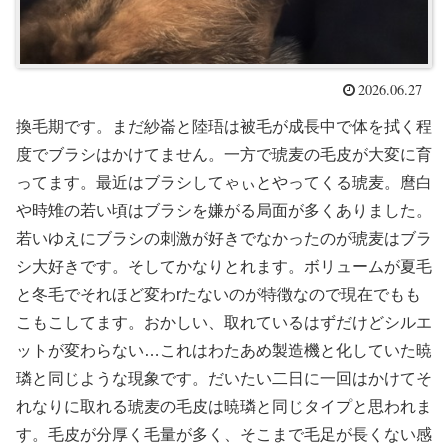
2026.06.27
換毛期です。まだ紗崙と陸珸は被毛が成長中で体を拭く程
度でブラシはかけてません。一方で琥麦の毛皮が大変に育
ってます。最近はブラシしてゃぃとやってくる琥麦。麿白
や時雉の若い頃はブラシを嫌がる局面が多くありました。
若いゆえにブラシの刺激が好きでなかったのが琥麦はブラ
シ大好きです。そしてかなりとれます。ボリュームが夏毛
と冬毛でそれほど変わrたないのが特徴なので現在でもも
こもこしてます。おかしい、取れているはずだけどシルエ
ットが変わらない…これはわたあめ製造機と化していた暁
璘と同じような現象です。だいたい二日に一回はかけてそ
れなりに取れる琥麦の毛皮は暁璘と同じタイプと思われま
す。毛皮が分厚く毛量が多く、そこまで毛足が長くない感