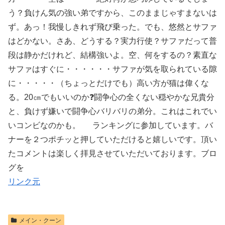
う？負けん気の強い弟ですから、このままじゃすまないは
ず。あっ！我慢しきれず飛び乗った。でも、悠然とサファ
はどかない。さあ、どうする？実力行使？サファだって普
段は静かだけれど、結構強いよ。空、何をするの？素直な
サファはすぐに・・・・・・サファが気を取られている隙
に・・・・・（ちょっとだけでも）高い方が猫は偉くな
る。20㎝でもいいのか❓闘争心の全くない穏やかな兄貴分
と、負けず嫌いで闘争心バリバリの弟分。これはこれでい
いコンビなのかも。 ランキングに参加しています。バ
ナーを２つポチッと押していただけると嬉しいです。頂い
たコメントは楽しく拝見させていただいております。ブロ
グを
リンク元
メイン・クーン