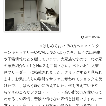
2026.06.26
＜はじめておいでの方へ＞メインク
ーンキャッテリーCAVALLINOへようこそ。日々の出来事
や子猫情報などを綴っています。大家族ですので、わが家
の家族紹介No.１とNo.２をご覧下さい。ペトハピ 太鼓
判ブリーダー に掲載されました。クリックすると見られ
ます。お気に入りの場所をサファに奪われてショックを受
けた空。しばらく静かに考えていた。何を考えているや
ら？そのころサファは・・・・・・高い所の方が偉いって
わかるこの表情。普段の情けない表情とは違いますね。一
方・・・・空は・・・・絶対何か悪巧みしているでしょ