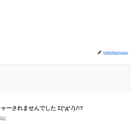
nekokamasu
されませんでした Σ(°д°ﾉ)ﾉ!?
日記