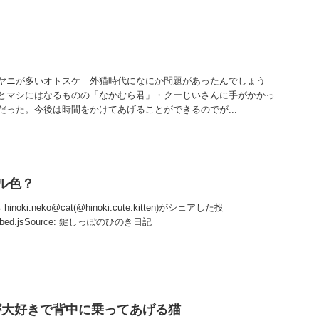
ヤニが多いオトスケ 外猫時代になにか問題があったんでしょう
とマシにはなるものの「なかむら君」・クーじいさんに手がかかっ
だった。今後は時間をかけてあげることができるのでが...
ール色？
noki.neko@cat(@hinoki.cute.kitten)がシェアした投
/embed.jsSource: 鍵しっぽのひのき日記
が大好きで背中に乗ってあげる猫