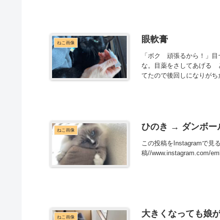
眼軟膏
ねこ画像
「ボク 頑張るから！」目
な。目薬をさしてあげる 
てたので後回しになりがち
ひのき → ダンボ
ねこ画像
この投稿をInstagramで見る hi
稿//www.instagram.com
大きくなっても娘
ねこ画像