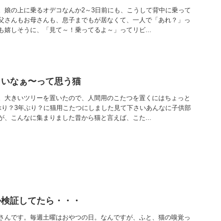
。娘の上に乗るオデコなんか2～3日前にも、こうして背中に乗って
父さんもお母さんも、息子までもが居なくて、一人で「あれ？」っ
嬉しそうに、「見て～！乗ってるよ～」ってリビ...
さいなぁ〜って思う猫
。大きいツリーを置いたので、人間用のこたつを置くにはちょっと
ぶり？3年ぶり？に猫用こたつにしました見て下さいあんなに子供部
、こんなに集まりました昔から猫と言えば、こた...
か検証してたら・・・
さんです。毎週土曜はおやつの日。なんですが、ふと、猫の嗅覚っ