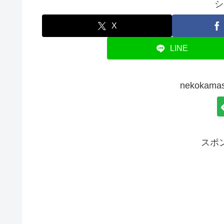
シ
X
LINE
nekoka
スポ