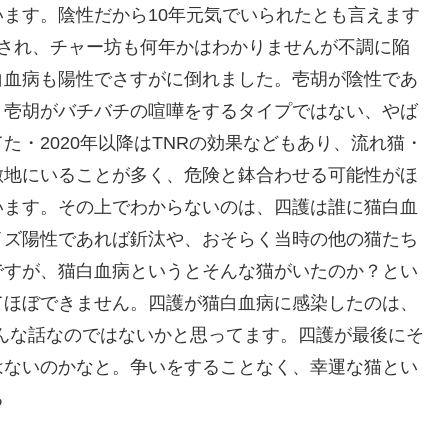
ます。陰性だから10年元気でいられたとも言えます
護され、チャー坊も何年かはわかりませんが不調に陥
白血病も陽性でさすがに倒れました。壱胡が陰性であ
・壱胡がバチバチの喧嘩をするタイプではない、やば
・2020年以降はTNRの効果などもあり、流れ猫・
敷地にいることが多く、危険と鉢合わせる可能性がほ
います。その上でわからないのは、四護は誰に猫白血
イズ陽性であれば釿汰や、おそらく当時の他の猫たち
ですが、猫白血病というとそんな猫がいたのか？とい
てほぼできません。四護が猫白血病に感染したのは、
そんな話なのではないかと思ってます。四護が最後にそ
はないのかなと。争いをすることなく、幸運な猫とい
る