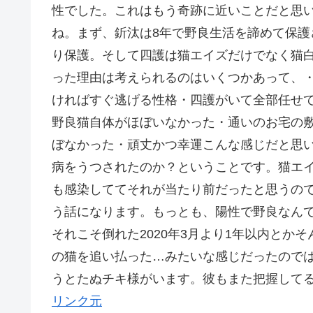
性でした。これはもう奇跡に近いことだと思い
ね。まず、釿汰は8年で野良生活を諦めて保
り保護。そして四護は猫エイズだけでなく猫
った理由は考えられるのはいくつかあって、
ければすぐ逃げる性格・四護がいて全部任せてた
野良猫自体がほぼいなかった・通いのお宅の
ぼなかった・頑丈かつ幸運こんな感じだと思
病をうつされたのか？ということです。猫エ
も感染しててそれが当たり前だったと思うの
う話になります。もっとも、陽性で野良なん
それこそ倒れた2020年3月より1年以内とか
の猫を追い払った…みたいな感じだったので
うとたぬチキ様がいます。彼もまた把握して
リンク元