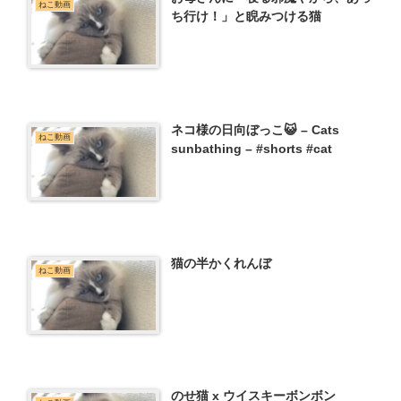
ねこ動画
ち行け！」と睨みつける猫
ネコ様の日向ぼっこ😺 – Cats
ねこ動画
sunbathing – #shorts #cat
猫の半かくれんぼ
ねこ動画
のせ猫 x ウイスキーボンボン