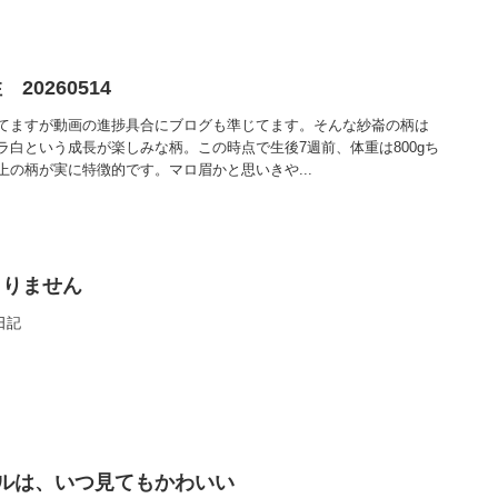
0260514
てますが動画の進捗具合にブログも準じてます。そんな紗崙の柄は
ラ白という成長が楽しみな柄。この時点で生後7週前、体重は800gち
の柄が実に特徴的です。マロ眉かと思いきや...
まりません
日記
ルは、いつ見てもかわいい