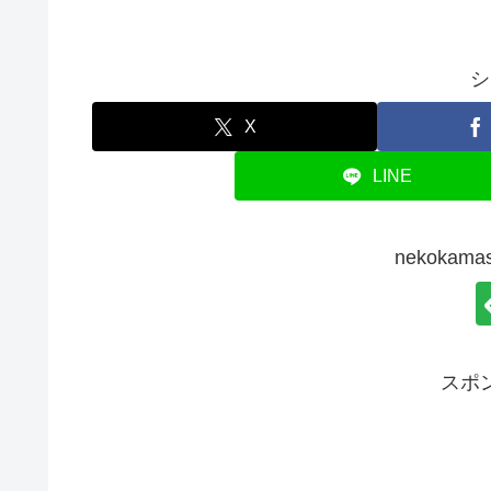
シ
X
LINE
nekoka
スポ