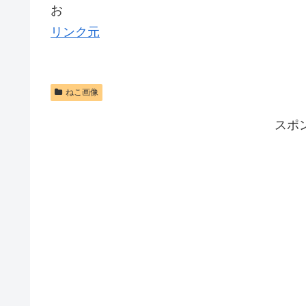
お
リンク元
ねこ画像
スポ