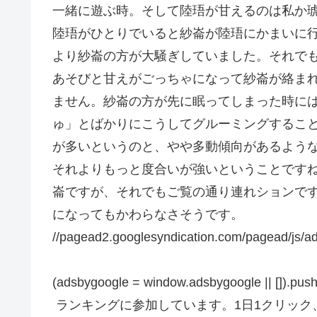
一緒に遊ぶ時。そして陸珸が甘えるのは私か
陸珸がひとりでいると紗崙が陸珸にかまいに
より紗崙の方が大騒ぎしていました。それで
あそびと甘えがごっちゃになって紗崙が絡ま
ません。紗崙の方が先に眠ってしまった時に
ゅ」とばかりにこうしてグルーミングするこ
が多いというのと、やや多動傾向があるよう
それよりもっと度合いが強いということです
崙ですが、それでもご覧の通り連れションで
になってもかわらなさそうです。
//pagead2.googlesyndication.com/pagead/js/ad
(adsbygoogle = window.adsbygoogle || []).push(
ランキングに参加しています。1日1クリック