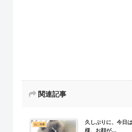
関連記事
久しぶりに、今日は
ねこ画像
様、お顔が…