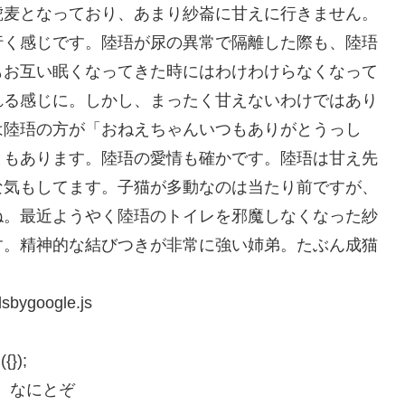
琥麦となっており、あまり紗崙に甘えに行きません。
行く感じです。陸珸が尿の異常で隔離した際も、陸珸
もお互い眠くなってきた時にはわけわけらなくなって
れる感じに。しかし、まったく甘えないわけではあり
は陸珸の方が「おねえちゃんいつもありがとうっし
ともあります。陸珸の愛情も確かです。陸珸は甘え先
な気もしてます。子猫が多動なのは当たり前ですが、
ね。最近ようやく陸珸のトイレを邪魔しなくなった紗
す。精神的な結びつきが非常に強い姉弟。たぶん成猫
sbygoogle.js
{});
、なにとぞ