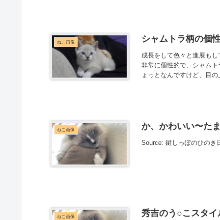
シャムトラ柄の個性 2
ねこ画像
成長をして色々と進展もし
非常に個性的で、シャムト
ょっとなんですけど、目の上
か、かわいい〜た
ねこ画像
Source: 鍵しっぽのひのき
秀吉のう○こスタイ
ねこ画像