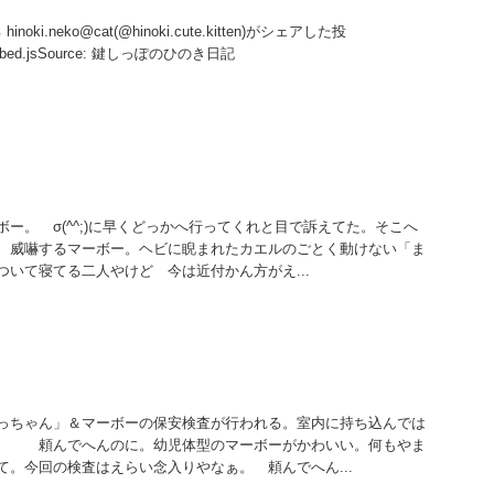
noki.neko@cat(@hinoki.cute.kitten)がシェアした投
/embed.jsSource: 鍵しっぽのひのき日記
ー。 σ(^^;)に早くどっかへ行ってくれと目で訴えてた。そこへ
威嚇するマーボー。ヘビに睨まれたカエルのごとく動けない「ま
いて寝てる二人やけど 今は近付かん方がえ...
っちゃん」＆マーボーの保安検査が行われる。室内に持ち込んでは
？ 頼んでへんのに。幼児体型のマーボーがかわいい。何もやま
て。今回の検査はえらい念入りやなぁ。 頼んでへん...