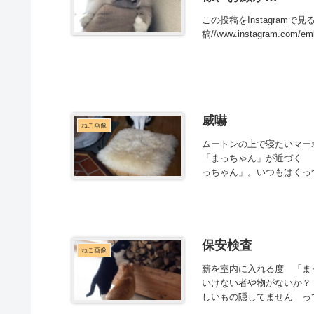
この投稿をInstagramで見る hi
稿//www.instagram.com
威嚇
ねこ画像
ムートンの上で寝たいマーボ
「まっちゃん」が近づく 
っちゃん」。いつもはくっつ
保安検査
ねこ画像
薪を室内に入れる度 「ま
いけない者や物がないか
しいもの隠してません っ