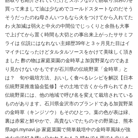
筋取りも紹介されていたけどズボラなので筋取り済みのを
買って来まして油は少なめでコールドスタートなのだそう
そうだったのね母さんいつもなら火をつけてから入れてた
わ 火加減は弱火と中火の中間位でじっくりと余熱も大事
で上げてから置く時間も大切との事出来上がったササミフ
ライは 伝説にはなれない主婦歴39年と３ヶ月見た目はイ
マイチになったけどタルタルソースをかけて美味しく頂き
ました 酢の物は家庭菜園の金時草よ加賀野菜なのであま
り見かけないかもですが石川県の伝統野菜「金時草」と
は？ 旬や栽培方法、おいしく食べるレシピを解説【日本
伝統野菜推進協会監修】その土地で古くから作られてきた
伝統野菜には、他の地域で呼び名を変えて栽培されている
ものがあります。石川県金沢市のブランドである加賀野菜
の金時草（キンジソウ）もそのひとつ。葉の色が表は緑、
裏は赤紫と鮮やかで、高貴ないでたちのその野菜は、熊本
県agri.mynavi.jp 家庭菜園で簡単栽培中の金時草風味が強