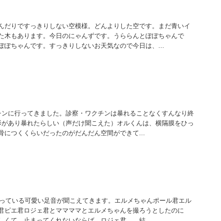
んだりですっきりしない空模様。どんよりした空です。まだ青いイ
た木もあります。今日のにゃんずです。うららんとぽぽちゃんで
ぽぽちゃんです。すっきりしないお天気なので今日は、...
チンに行ってきました。診察・ワクチンは暴れることなくすんなり終
影があり暴れたらしい（声だけ聞こえた）オルくんは、横隔膜をひっ
につくくらいだったのがだんだん空間ができて...
回っている可愛い足音が聞こえてきます。エルメちゃんポール君エル
君ピエ君ロジェ君とママママとエルメちゃんを撮ろうとしたのに
しくて 止まってくれないならば ロジェ君 結...