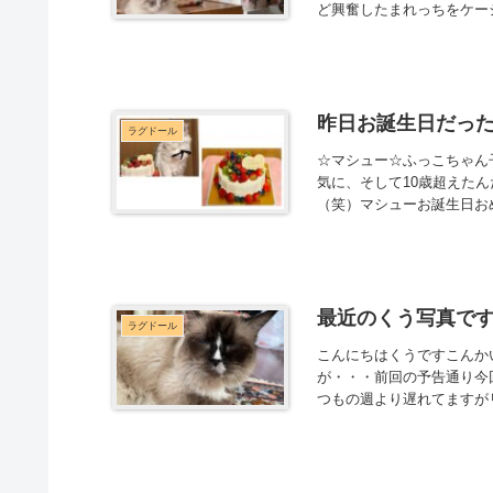
ど興奮したまれっちをケージ
昨日お誕生日だった
ラグドール
☆マシュー☆ふっこちゃん
気に、そして10歳超えた
（笑）マシューお誕生日おめで
最近のくう写真で
ラグドール
こんにちはくうですこんか
が・・・前回の予告通り今
つもの週より遅れてますが