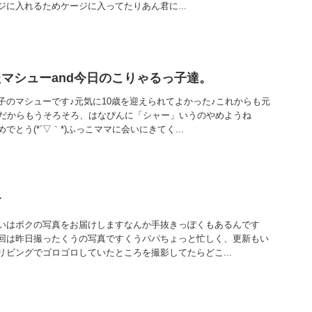
に入れるためケージに入ってたりあん君に...
マシューand今日のこりゃるっ子達。
子のマシューです♪元気に10歳を迎えられてよかった♪これからも元
んだからもうそろそろ、はなぴんに「シャー」いうのやめようね
とう(*´▽｀*)ふっこママに会いにきてく...
す
いはボクの写真をお届けしますなんか手抜きっぽくもあるんです
回は昨日撮ったくうの写真ですくうパパちょっと忙しく、更新もい
リビングでゴロゴロしていたところを撮影してたらどこ...