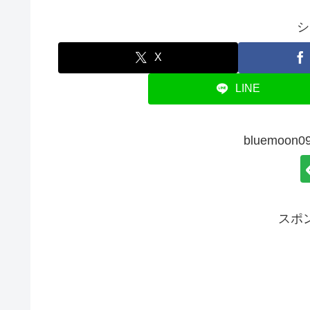
シ
X
LINE
bluemoo
スポ