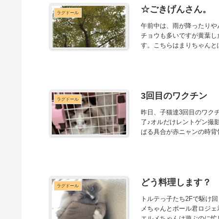
☆ごきげんさん。
ラグドール
午前中は、雨が降ったりや
チョウも多いですが黄葉し
す。こちらはまりちゃんと
3回目のワクチン
ラグドール
昨日、子猫達3回目のワク
了♪オルだけレントゲン撮
ぱる具合が赤ニャンの時背骨
どう料理します？
ラグドール
トルテっ子たち2Fで駆け
メちゃんとポール君ロジェ
エルメちゃんは遊ぶのに忙