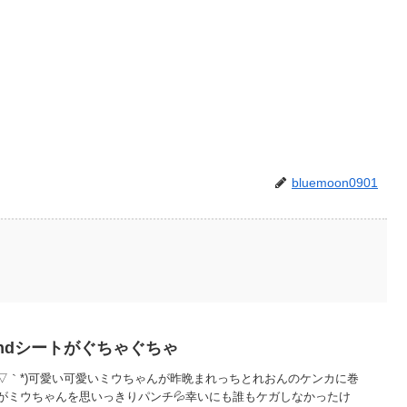
bluemoon0901
ndシートがぐちゃぐちゃ
´▽｀*)可愛い可愛いミウちゃんが昨晩まれっちとれおんのケンカに巻
がミウちゃんを思いっきりパンチ💦幸いにも誰もケガしなかったけ