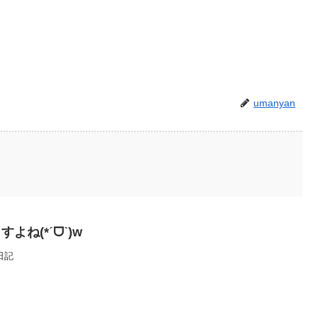
umanyan
ね(*ˊᗜˋ)w
日記