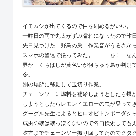
イモムシが出てくるので目を細めるがいい。
一昨日の雨で丸太がずぶ濡れになったので昨
先日見つけた 野鳥の巣 作業音がうるさか
スマホの望遠で撮ってみた。 を！ なん
界か くちばしが黄色いが何ちゅう鳥か判別
令。
別の場所に移動して玉切り作業。
チェーンソーに燃料を補給しようとしたら蝶
しようとしたらレモンイエローの虫が登ってきた
グーグル先生によるとヒロオビトンボエダシ
成虫の蛾は蛾っぽくないので各自検索しても
夕方までチェーンソー振り回してたのでクタ