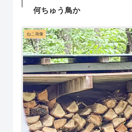
何ちゅう鳥か
ねこ画像