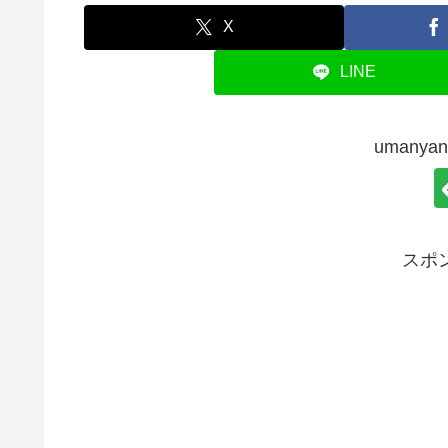
X
LINE
umany
スポ