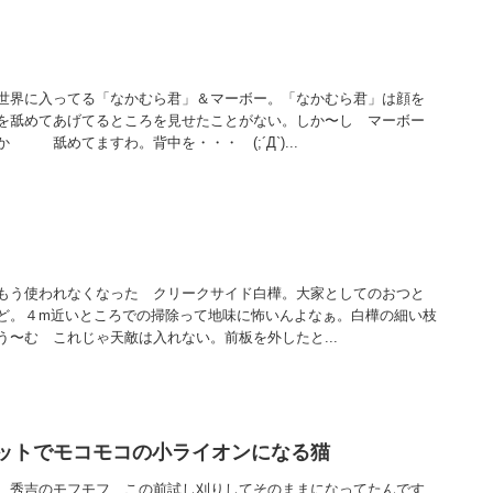
世界に入ってる「なかむら君」＆マーボー。「なかむら君」は顔を
を舐めてあげてるところを見せたことがない。しか〜し マーボー
 舐めてますわ。背中を・・・ (;´Д`)...
もう使われなくなった クリークサイド白樺。大家としてのおつと
。４m近いところでの掃除って地味に怖いんよなぁ。白樺の細い枝
〜む これじゃ天敵は入れない。前板を外したと...
ットでモコモコの小ライオンになる猫
。秀吉のモフモフ、この前試し刈りしてそのままになってたんです