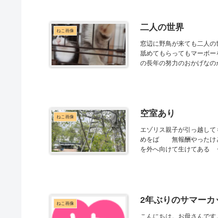
二人の世界
ねこ画像
窓辺に野鳥が来ても二人の
舐めてもらってもマーボー
の長年の努力のおかげなのか
空室あり
ねこ画像
エゾリス親子が引っ越して
めをば 無報酬やったけど
を外へ向けて生けてある う
2年ぶりのサマーカ
ねこ画像
こんにちは。お母さんです