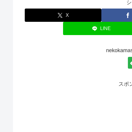
シ
X
LINE
nekoka
スポ