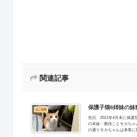
関連記事
保護子猫6姉妹の妹猫
ねこ画像
先日、2021年4月末に保
の末妹・萠佳ことモカちゃ
の通りモカちゃんは来客に対