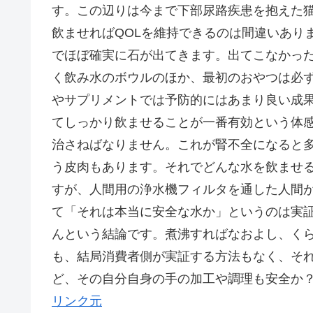
す。この辺りは今まで下部尿路疾患を抱えた
飲ませればQOLを維持できるのは間違いあり
でほぼ確実に石が出てきます。出てこなかっ
く飲み水のボウルのほか、最初のおやつは必
やサプリメントでは予防的にはあまり良い成
てしっかり飲ませることが一番有効という体
治さねばなりません。これが腎不全になると
う皮肉もあります。それでどんな水を飲ませ
すが、人間用の浄水機フィルタを通した人間
て「それは本当に安全な水か」というのは実
んという結論です。煮沸すればなおよし、く
も、結局消費者側が実証する方法もなく、そ
ど、その自分自身の手の加工や調理も安全か
リンク元