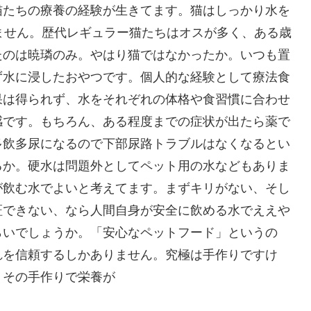
猫たちの療養の経験が生きてます。猫はしっかり水を
ません。歴代レギュラー猫たちはオスが多く、ある歳
たのは暁璘のみ。やはり猫ではなかったか。いつも置
ず水に浸したおやつです。個人的な経験として療法食
果は得られず、水をそれぞれの体格や食習慣に合わせ
感です。もちろん、ある程度までの症状が出たら薬で
多飲多尿になるので下部尿路トラブルはなくなるとい
るか。硬水は問題外としてペット用の水などもありま
が飲む水でよいと考えてます。まずキリがない、そし
証できない、なら人間自身が安全に飲める水でええや
らいでしょうか。「安心なペットフード」というの
れを信頼するしかありません。究極は手作りですけ
？その手作りで栄養が