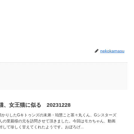
nekokamasu
、女王猫に似る 20231228
護預かりしたGキトゥンズの末弟・珀慧こと茶々丸くん、Gシスターズ
んの里親様の元を訪問させて頂きました。今回はモカちゃん、動画
して珍しく甘えてくれたようです。おぼろげ...