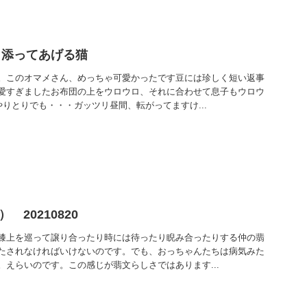
り添ってあげる猫
。このオマメさん、めっちゃ可愛かったです豆には珍しく短い返事
愛すぎましたお布団の上をウロウロ、それに合わせて息子もウロウ
やりとりでも・・・ガッツリ昼間、転がってますけ...
猫） 20210820
膝上を巡って譲り合ったり時には待ったり睨み合ったりする仲の翡
たされなければいけないのです。でも、おっちゃんたちは病気みた
。えらいのです。この感じが翡文らしさではあります...