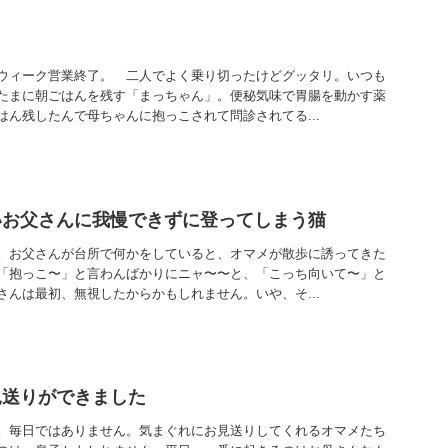
ウィーク営業終了。 二人でよく乗り切ったけどグッタリ。いつも
たまに朝ごはんを残す「まっちゃん」。便秘気味で胃腸を動かす薬
はん残したんで母ちゃんに抱っこされて問診されてる...
いお父さんに我慢できずに登ってしまう猫
。お父さんが台所で何かをしていると、オマメが散歩に誘ってきた
「抱っこ〜」と言わんばかりにニャ〜〜と、「こっち向いて〜」と
さんは最初、無視したからかもしれません。いや、そ...
見送りができました
。毎日ではありません。気まぐれにお見送りしてくれるオマメたち