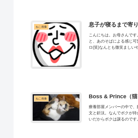
息子が寝るまで寄
ねこ画像
こんにちは。お母さんです
と、あのそばによる感じ可
ロ(笑)なんとも微笑ましい
Boss & Prince（
ねこ画像
療養部屋メンバーの中で、
文と釿汰。なんでボクが待
いだからボクは譲るのです