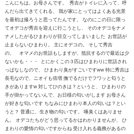
こんにちは。お母さんです。 秀吉がトイレに入って、呼
んだら出てきてくれる、 我が家にとってはよくある光景
を最初は撮ろうと思ってたんです。 なのにこの日に限っ
てオデコが秀吉を迎えに行こうとし、 そのオデコをナメ
ナメしたがるひまわりが目立ってしまいました お世話が
止まらないひまわり。 主にオデコの。 そして秀吉
の。 オマメのお世話もしますが、抵抗するので最近は少
ないかも・・・ とにかくこの３匹はひまわりに世話され
っぱなしなので、 ひまわり臭がすごいですww 特に秀吉は
長毛なので、ニオイも倍増 撫でるだけでフワッと匂うと
きがありますw 対してひのきは？というと、 ひまわりの
手が掛かってないんで、お日様の匂いがします お母さん
が好きな匂いです ちなみにひまわり本人の匂いは？とい
うと？ 普通に、生き物の匂いです。 唾臭くはありませ
ん。 オデコたちがどう思ってるかはわかりませんが、 ひ
まわりの愛情の匂いですからね 受け入れる義務があるの