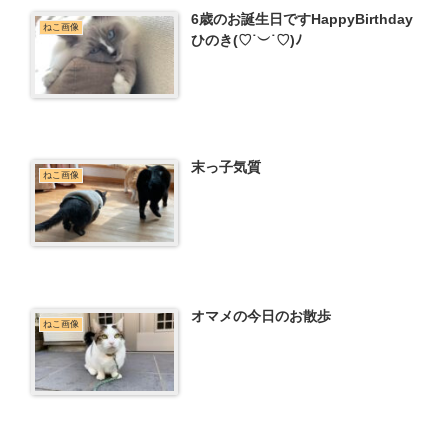
6歳のお誕生日ですHappyBirthday
ねこ画像
ひのき(♡˙︶˙♡)ﾉ
末っ子気質
ねこ画像
オマメの今日のお散歩
ねこ画像