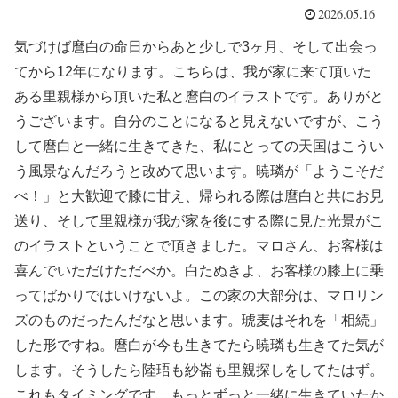
2026.05.16
気づけば麿白の命日からあと少しで3ヶ月、そして出会っ
てから12年になります。こちらは、我が家に来て頂いた
ある里親様から頂いた私と麿白のイラストです。ありがと
うございます。自分のことになると見えないですが、こう
して麿白と一緒に生きてきた、私にとっての天国はこうい
う風景なんだろうと改めて思います。暁璘が「ようこそだ
べ！」と大歓迎で膝に甘え、帰られる際は麿白と共にお見
送り、そして里親様が我が家を後にする際に見た光景がこ
のイラストということで頂きました。マロさん、お客様は
喜んでいただけただべか。白たぬきよ、お客様の膝上に乗
ってばかりではいけないよ。この家の大部分は、マロリン
ズのものだったんだなと思います。琥麦はそれを「相続」
した形ですね。麿白が今も生きてたら暁璘も生きてた気が
します。そうしたら陸珸も紗崙も里親探しをしてたはず。
これもタイミングです。もっとずっと一緒に生きていたか