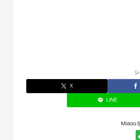
シ
X
LINE
Miao