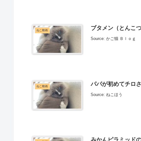
ブタメン（とんこつ味
ねこ動画
Source: かご猫 Ｂｌｏｇ
パパが初めてチロ
ねこ動画
Source: ねこほう
みかんピラミッドのせ猫