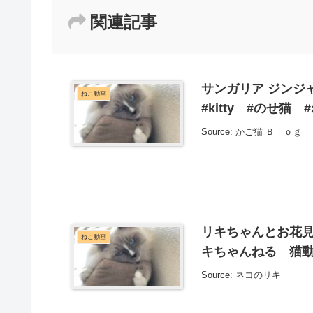
関連記事
サンガリア ジンジャー
ねこ動画
#kitty #のせ猫
Source: かご猫 Ｂｌｏｇ
リキちゃんとお花
ねこ動画
キちゃんねる 猫動
Source: ネコのリキ