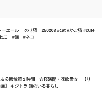
エール のせ猫 250208 #cat #かご猫 #cute
 #ねこ #猫 #ネコ
見＆公園散策１時間 ☆桜満開・花吹雪☆ 【リ
画】 キジトラ 猫のいる暮らし