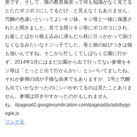
差です。そして、猫の教育風景って何も知識がなく見てる
とただボコボコにしてるだけ…と見えなくもありません。
弐醐の色違いといってよいキジ妹。キジ母と一緒に保護さ
れたと聞きました。見てる限りキジ母にボコボコにされ、
お返しとばかり植え込みに潜んだら枝に引っかかって抜け
なくなるみたいなドジっ子でした。母と娘の結びつきは猫
も強いんですね。そこから忙しくてしばらく公園に行か
ず、2014年1月にはまだ公園から出て行ってない参瑚をキ
ジ母は「とっとと出て行かんかい」とシバいてましたね。
それが参瑚の頭が子猫な由来でもありますが、1号と弐醐
も出ていかなかったのにシバかれてるのは見たことありま
せん。参瑚は叩きやすかったのかもしれません
ね。//pagead2.googlesyndication.com/pagead/js/adsbygo
ogle.js
リンク元