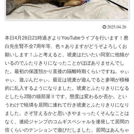
2025.04.26
本日4月26日21時過ぎよりYouTubeライブを行います！麿
白先生腎不全7周年等、色々ありますがどうぞよろしくお
願いします！ふと考えると、琥麦はだいたい同室に他猫が
いるのでふたりきりになったことがほぼありませんでし
た。最初の保護預かり直後の隔離時期くらいですね。ゃぃ
ゃぃ、遊ぶんだゃぃ。最近は琥麦が遊んでると参瑚が積極
的に乱入するようになりました。琥麦とふたりきりになる
としたら2階の猫部屋Ⅱです。態度は変わるか否か。とい
うわけで暁璘を居間に連れて行き琥麦とふたりきりになり
ました。さぞ甘えるかと思いきやまっったくそんなことは
なく、連続ジャンプのコムギスペシャルを連発して居間の
倍くらいのテンションで遊びだしました。居間はあんちゃ