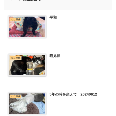
平和
ねこ画像
猫見酒
ねこ画像
5年の時を超えて 20240612
ねこ画像