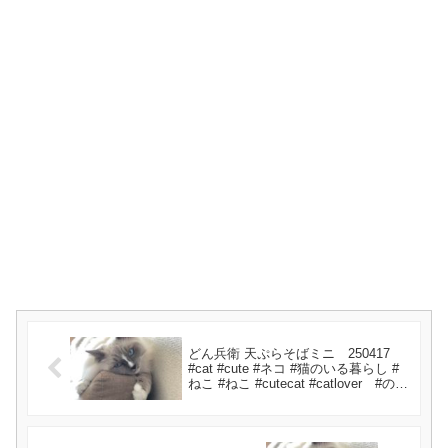
どん兵衛 天ぷらそばミニ 250417
#cat #cute #ネコ #猫のいる暮らし #
ねこ #ねこ #cutecat #catlover #のせ
猫 #どん兵衛 #animals