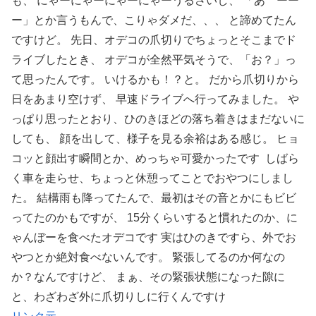
も、 にゃーにゃーにゃーにゃーうるさいし、 「あ゛ーー
ー」とか言うもんで、こりゃダメだ、、、 と諦めてたん
ですけど。 先日、オデコの爪切りでちょっとそこまでド
ライブしたとき、 オデコが全然平気そうで、「お？」っ
て思ったんです。 いけるかも！？と。 だから爪切りから
日をあまり空けず、 早速ドライブへ行ってみました。 や
っぱり思ったとおり、ひのきほどの落ち着きはまだないに
しても、 顔を出して、様子を見る余裕はある感じ。 ヒョ
コッと顔出す瞬間とか、めっちゃ可愛かったです しばら
く車を走らせ、ちょっと休憩ってことでおやつにしまし
た。 結構雨も降ってたんで、最初はその音とかにもビビ
ってたのかもですが、 15分くらいすると慣れたのか、に
ゃんぼーを食べたオデコです 実はひのきですら、外でお
やつとか絶対食べないんです。 緊張してるのか何なの
か？なんですけど、 まぁ、その緊張状態になった隙に
と、わざわざ外に爪切りしに行くんですけ