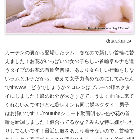
2025.03.29
カーテンの裏から登場したラム！春なので新しい首輪に替
えました！お花がいっぱいの女の子らしい首輪💐ルナも違
うタイプのお花の首輪💐普段、あまり女らしい行動をしな
いラムとルナだから、敢えて女子力高めなのにしてみたん
ですwww どうでしょうか？ロレンはブルーの蝶ネクタ
イにしました！蝶の部分が大きすぎて、うまく正面に来て
くれないんですけどね😅レオンも同じ蝶ネクタイ。男子
はお揃いです！↓Youtubeショート動画明るい色や花の首
輪を新調しました！似合ってるかな？みんな特に嫌がった
りしてないです！最近は服をあまり着せないので、首輪で