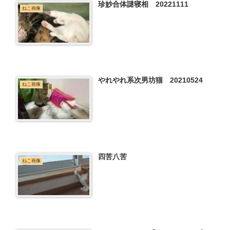
珍妙合体謎寝相 20221111
ねこ画像
やれやれ系次男坊猫 20210524
ねこ画像
四苦八苦
ねこ画像