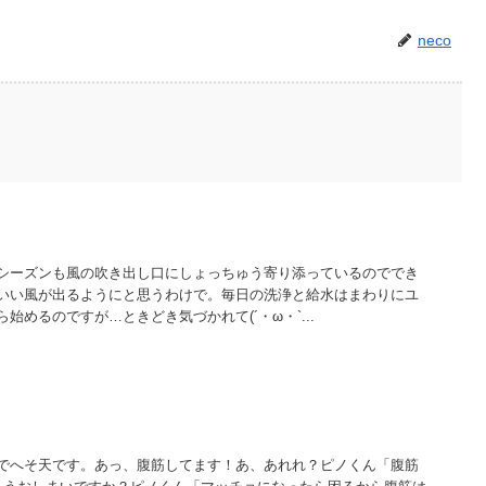
neco
シーズンも風の吹き出し口にしょっちゅう寄り添っているのででき
いい風が出るようにと思うわけで。毎日の洗浄と給水はまわりにユ
始めるのですが…ときどき気づかれて(´・ω・`...
でへそ天です。あっ、腹筋してます！あ、あれれ？ピノくん「腹筋