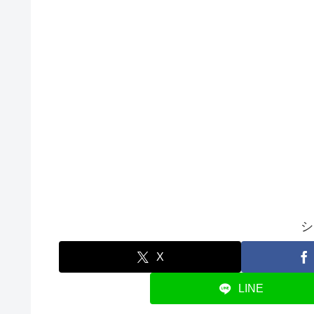
シ
X
LINE