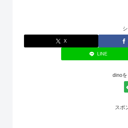
シ
X
LINE
din
スポ