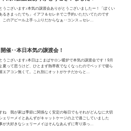
とうございます♪本気の譲渡会ありがとうございましたー！「ぼくい
あるきまったでち」イアフ＆セレネでご予約いただいてたのです
。このアピール上手っぷりだからなぁ‥コンス→セレ...
日開催‥本日本気の譲渡会！
とうございます♪本日はこまばサロン暖炉で本気の譲渡会です！9月
よ夏って思うけど、ひとまず熱帯夜でなくなったのでベッドで寝ら
エアコン無くて。これ別にオットがケチだからと...
すね 我が家は季節に関係なく安定の毎日でもそれがどんなに大切
シェリーメイとあんずがキャットケージの上で過ごしていました
事が大好きなシェリーメイはそんなあんずに寄り添っ...