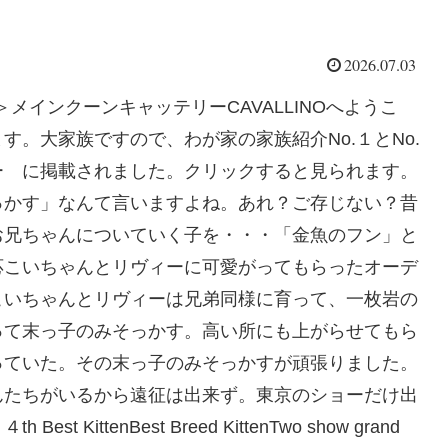
2026.07.03
ンキャッテリーCAVALLINOへようこ
。大家族ですので、わが家の家族紹介No.１とNo.
ー に掲載されました。クリックすると見られます。
っかす」なんて言いますよね。あれ？ご存じない？昔
お兄ちゃんについていく子を・・・「金魚のフン」と
応こいちゃんとリヴィーに可愛がってもらったオーデ
こいちゃんとリヴィーは兄弟同様に育って、一枚岩の
って末っ子のみそっかす。高い所にも上がらせてもら
っていた。その末っ子のみそっかすが頑張りました。
んたちがいるから遠征は出来ず。東京のショーだけ出
ttenBest Breed KittenTwo show grand