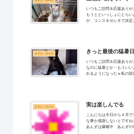
メイン・クーン
いつもご訪問＆応援ありが
もうとといっしょにとらい
が、コンス＆セレネで決定
きっと最後の猛暑
メイン・クーン
いつもご訪問＆応援ありが
なのに猛暑とか‥もういい
れるようになったｗ私の部屋
実は楽しんでる
メイン・クーン
こんにちは今日から４月で
な事か感謝しないとですね
あんずは爆睡中 あんずの