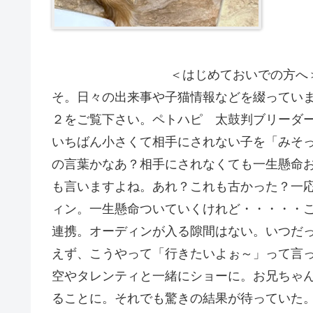
＜はじめておいでの方へ＞メインクー
そ。日々の出来事や子猫情報などを綴っています
２をご覧下さい。ペトハピ 太鼓判ブリーダ
いちばん小さくて相手にされない子を「みそ
の言葉かなあ？相手にされなくても一生懸命
も言いますよね。あれ？これも古かった？一
ィン。一生懸命ついていくけれど・・・・・
連携。オーディンが入る隙間はない。いつだ
えず、こうやって「行きたいよぉ～」って言
空やタレンティと一緒にショーに。お兄ちゃ
ることに。それでも驚きの結果が待っていた。４th Best Ki