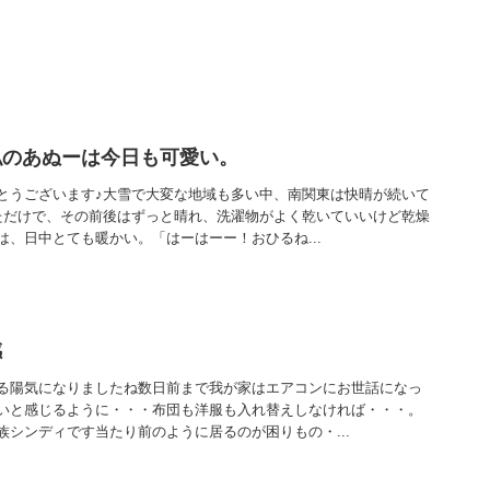
私のあぬーは今日も可愛い。
とうございます♪大雪で大変な地域も多い中、南関東は快晴が続いて
ただけで、その前後はずっと晴れ、洗濯物がよく乾いていいけど乾燥
、日中とても暖かい。「はーはーー！おひるね...
感
る陽気になりましたね数日前まで我が家はエアコンにお世話になっ
いと感じるように・・・布団も洋服も入れ替えしなければ・・・。
族シンディです当たり前のように居るのが困りもの・...