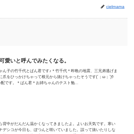
cielmama
d可愛いと呼んでみたくなる。
ゃん子の竹千代とぱん君です♪＊竹千代＊昨晩の地震、三兄弟逃げま
爪をひっかけちゃって根元から抜けちゃったそうです(´；ω；`)ｳ
配です。＊ぱん君＊お姉ちゃんのテスト勉...
ら背中がだんだん温かくなってきましたよ。よいお天気です。寒い
ナデシコが今日も、ぽつんと咲いていました。誤って抜いたりしな