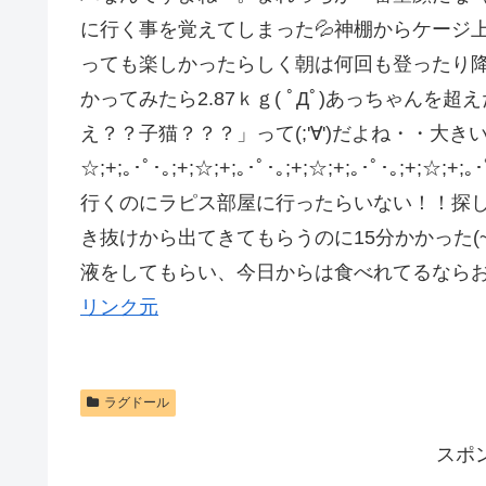
に行く事を覚えてしまった💦神棚からケージ
っても楽しかったらしく朝は何回も登ったり降り
かってみたら2.87ｋｇ( ﾟДﾟ)あっちゃん
え？？子猫？？？」って(;'∀')だよね・・大
☆;+;｡･ﾟ･｡;+;☆;+;｡･ﾟ･｡;+;☆;+;｡･ﾟ･
行くのにラピス部屋に行ったらいない！！探
き抜けから出てきてもらうのに15分かかった(
液をしてもらい、今日からは食べれてるならお
リンク元
ラグドール
スポ