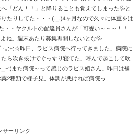
上へ「どん！！」と降りることも覚えてしまった💦と
たりしてた・・・(-_-)4ヶ月なので久々に体重をは
を超えた・・ヤクルトの配達員さんが「可愛い～～～！！
きいよね。週末あたり募集再開しないとな💦
｡;+;☆;+;｡･ﾟ･｡;+;☆昨日、ラピス病院へ行ってきました。病院に
したら吹き抜けでぐっすり寝てた。呼んで起こして吹
~_~;)また病院～って感じのラピス姐さん。昨日は補
薬2種類で様子見。体調が悪ければ病院っ
ンサーリンク