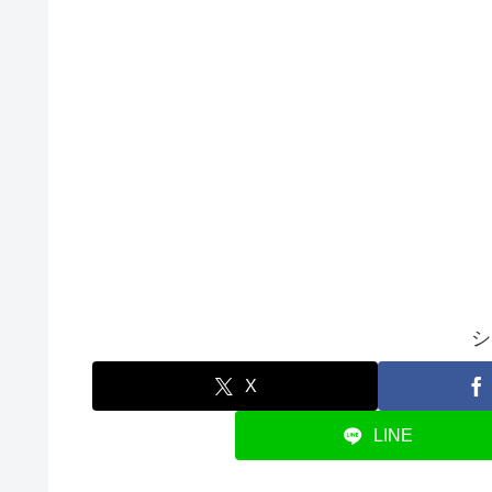
シ
X
LINE