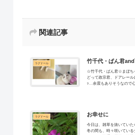
関連記事
竹千代・ぱん君an
ラグドール
☆竹千代・ぱん君☆まぼち
どって政宗君、ドアレールに
ｯ…余震もありそうなので心
お幸せに
ラグドール
今日は、雑草を抜いていた
冬の間も、時々咲いている