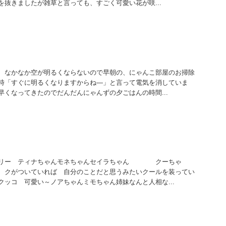
を抜きましたが雑草と言っても、すごく可愛い花が咲...
、なかなか空が明るくならないので早朝の、にゃんこ部屋のお掃除
時「すぐに明るくなりますからね―」と言って電気を消していま
早くなってきたのでだんだんにゃんずの夕ごはんの時間...
リー ティナちゃんモネちゃんセイラちゃん クーちゃ
がついていれば 自分のことだと思うみたいクールを装ってい
クッコ 可愛い～ノアちゃんミモちゃん姉妹なんと人相な...