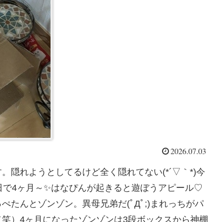
2026.07.03
隠れようとしてるけど全く隠れてない(*´▽｀*)今
日で4ヶ月～✨はなぴんが起きると遊ぼうアピール♡
たんとゾンゾン。異母兄弟だ(ﾟДﾟ;)まれっちがパ
笑）4ヶ月になったゾンゾンは3段ボックスから神棚