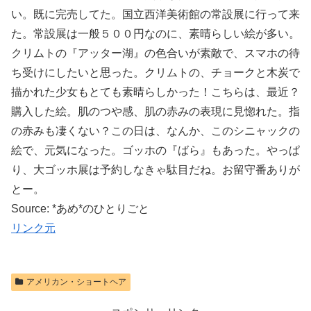
い。既に完売してた。国立西洋美術館の常設展に行って来
た。常設展は一般５００円なのに、素晴らしい絵が多い。
クリムトの『アッター湖』の色合いが素敵で、スマホの待
ち受けにしたいと思った。クリムトの、チョークと木炭で
描かれた少女もとても素晴らしかった！こちらは、最近？
購入した絵。肌のつや感、肌の赤みの表現に見惚れた。指
の赤みも凄くない？この日は、なんか、このシニャックの
絵で、元気になった。ゴッホの『ばら』もあった。やっぱ
り、大ゴッホ展は予約しなきゃ駄目だね。お留守番ありが
とー。
Source: *あめ*のひとりごと
リンク元
アメリカン・ショートヘア