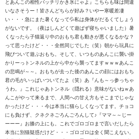
とあんこの相性バッチリかき氷にゃよ』こちらも味は間違
いなさそうー！皆さんどちらが好み？いやー寒暖差凄
い・・・急にまた暑くなって💦私は身体がだるくてしょう
がないです。（夜はしんどくて遊ばず寝ちゃいました）暑
くなったら子猫返り中のおもち君も動きが悪くなるかな？
って思ったけど・・・全然同じでした（笑）朝から玩具に
飛びついて遊ぶおもち。そして、いつものあんこに襲い掛
かりーっトンネルの上から中から襲ってますｗｗｗあんこ
の悲鳴が～～。おもちが去った後のあんこの顔にはおもち
君の毛がいっぱいついてたよ（笑）あ『んも～っ参っちゃ
うわ。』これじゃあトンネル（隠れる）意味がないねｗあ
んこがやって来るまで、人間への甘え方もそこまでじゃな
かったけど・・・今は本当に猫らしくなってます。チョコ
にも負けず、クネクネごろんごろんして♪『ママ～～じー
ーーー』お膝の上にも。これでゴロゴロまで言いだしたら
本当に別猫疑惑だけど・・・ゴロゴロは全く聞こえない。