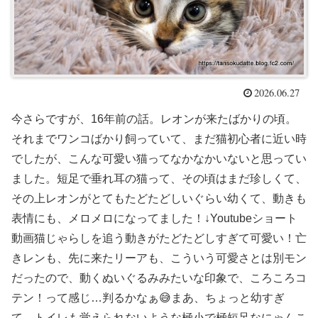
2026.06.27
今さらですが、16年前の話。レオンが来たばかりの頃。
それまでワンコばかり飼っていて、まだ猫初心者に近い時
でしたが、こんな可愛い猫ってなかなかいないと思ってい
ました。短足で垂れ耳の猫って、その頃はまだ珍しくて、
その上レオンがとてもたどたどしいぐらい幼くて、動きも
表情にも、メロメロになってました！↓Youtubeショート
動画猫じゃらしを追う動きがたどたどしすぎて可愛い！亡
きレンも、先に来たリーアも、こういう可愛さとは別モン
だったので、動くぬいぐるみみたいな印象で、ころころコ
テン！って感じ…判るかなぁ😅まあ、ちょっと幼すぎ
て、トイレも覚えられないような極小で極短足なにゃんこ