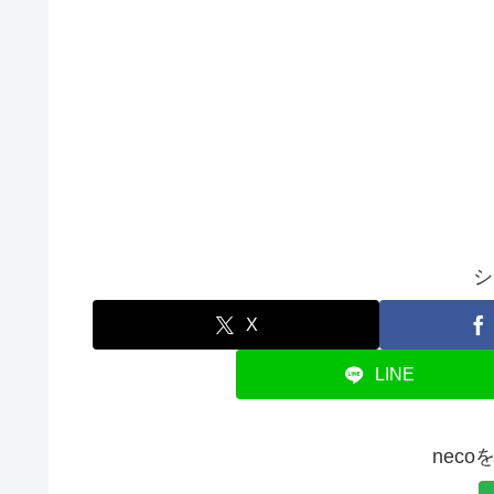
シ
X
LINE
nec