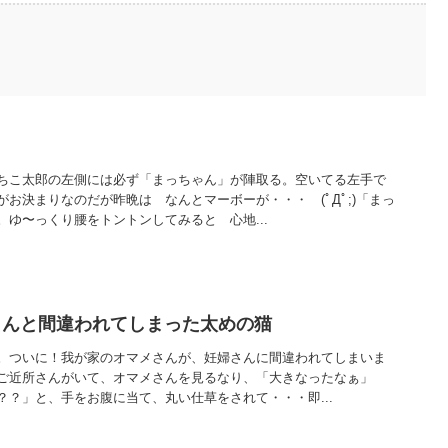
ちこ太郎の左側には必ず「まっちゃん」が陣取る。空いてる左手で
お決まりなのだが昨晩は なんとマーボーが・・・ (ﾟДﾟ;)「まっ
ゆ〜っくり腰をトントンしてみると 心地...
さんと間違われてしまった太めの猫
。ついに！我が家のオマメさんが、妊婦さんに間違われてしまいま
ご近所さんがいて、オマメさんを見るなり、「大きなったなぁ」
？？」と、手をお腹に当て、丸い仕草をされて・・・即...