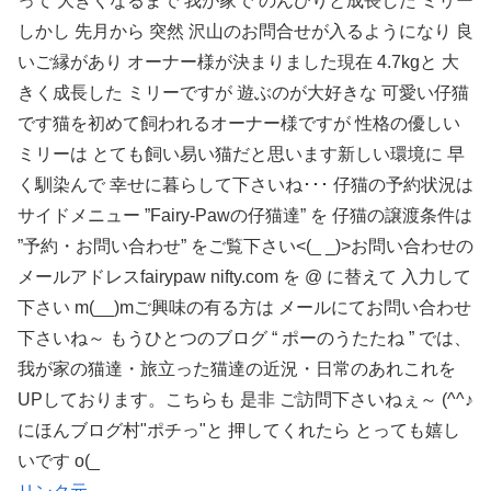
って 大きくなるまで 我が家で のんびりと成長した ミリー
しかし 先月から 突然 沢山のお問合せが入るようになり 良
いご縁があり オーナー様が決まりました現在 4.7kgと 大
きく成長した ミリーですが 遊ぶのが大好きな 可愛い仔猫
です猫を初めて飼われるオーナー様ですが 性格の優しい
ミリーは とても飼い易い猫だと思います新しい環境に 早
く馴染んで 幸せに暮らして下さいね･･･ 仔猫の予約状況は
サイドメニュー ”Fairy-Pawの仔猫達” を 仔猫の譲渡条件は
”予約・お問い合わせ” をご覧下さい<(_ _)>お問い合わせの
メールアドレスfairypaw nifty.com を @ に替えて 入力して
下さい m(__)mご興味の有る方は メールにてお問い合わせ
下さいね～ もうひとつのブログ “ ポーのうたたね ” では、
我が家の猫達・旅立った猫達の近況・日常のあれこれを
UPしております。こちらも 是非 ご訪問下さいねぇ～ (^^♪
にほんブログ村"ポチっ"と 押してくれたら とっても嬉し
いです o(_