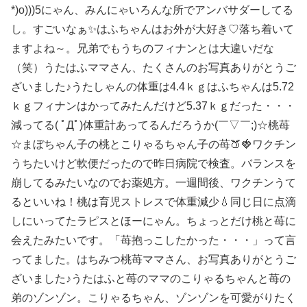
*)o)))5にゃん、みんにゃいろんな所でアンバサダーしてる
し。すごいなぁ✨はふちゃんはお外が大好き♡落ち着いて
ますよね～。兄弟でもうちのフィナンとは大違いだな
（笑）うたはふママさん、たくさんのお写真ありがとうご
ざいました♪うたしゃんの体重は4.4ｋｇはふちゃんは5.72
ｋｇフィナンはかってみたんだけど5.37ｋｇだった・・・
減ってる( ﾟДﾟ)体重計あってるんだろうか(￣▽￣;)☆桃苺
☆まぼちゃん子の桃とこりゃるちゃん子の苺🍑🍓ワクチン
うちたいけど軟便だったので昨日病院で検査。バランスを
崩してるみたいなのでお薬処方。一週間後、ワクチンうて
るといいね！桃は育児ストレスで体重減少💧同じ日に点滴
しにいってたラピスとほーにゃん。ちょっとだけ桃と苺に
会えたみたいです。「苺抱っこしたかった・・・」って言
ってました。はちみつ桃苺ママさん、お写真ありがとうご
ざいました♪うたはふと苺のママのこりゃるちゃんと苺の
弟のゾンゾン。こりゃるちゃん、ゾンゾンを可愛がりたく