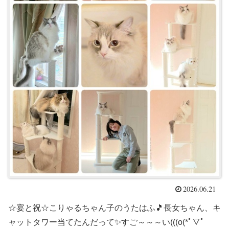
2026.06.21
☆宴と祝☆こりゃるちゃん子のうたはふ🎵長女ちゃん、キ
ャットタワー当てたんだって✨すご～～～い(((o(*ﾟ▽ﾟ