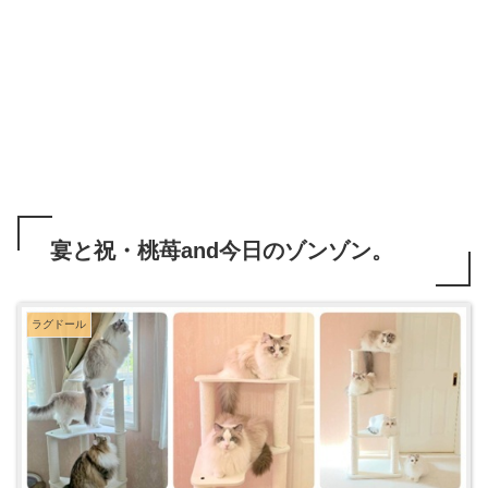
宴と祝・桃苺and今日のゾンゾン。
ラグドール