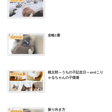
攻略1番
ラグドール
桃太郎～うちの子記念日～andこり
ラグドール
ゃるちゃんの子猫達
振り向き方
ラグドール