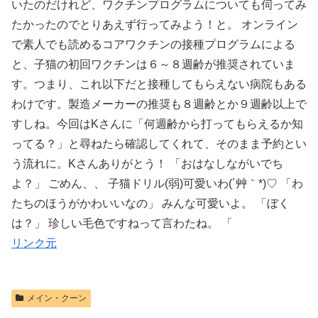
いたのだけれど、ワクチンプログラムについても伺ってみ
たかったのでとりあえず行ってみよう！と。 オンライン
で素人でも読めるコアワクチンの接種プログラムによる
と、子猫の初回ワクチンは６～８週齢が推奨されていま
す。つまり、これ以下だと接種してもらえない病院もある
わけです。製造メーカーの推奨も８週齢とか９週齢以上で
すしね。今回はKさんに「何週齢から打ってもらえるか知
ってる？」と尋ねたら確認してくれて、そのまま予約とい
う流れに。Kさんありがとう！ 「おはなしながいでち
よ？」 ごめん、、 子猫ドリル(弱)可愛いわ(´艸｀*)♡ 「わ
たちのほうがかわいいなの」 みんな可愛いよ。 「ぼく
は？」 珍しい毛色ですねって言わたね。 「
リンク元
メイン・クーン