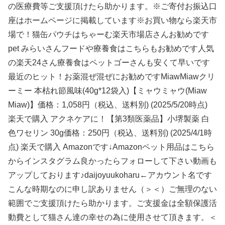
の医療費等ご支援頂けたら助かります。※ご寄付お振込口
座はホームページに掲載しています※お買い物なら楽天市
場で！猫缶パウチはちゃーむ楽天市場店さんお勧めです
pet みらいさんフードや療養食はこちらもお勧めです人気
の楽天24さん療養食はペットゴーさんも安くて早いです
最近のヒット！お薬混ぜ混ぜにお勧めですMiawMiawクリ
ーミー 本枯れ節風味(40g*12袋入)【ミャウミャウ(Miaw
Miaw)】価格：1,058円（税込、送料別) (2025/5/20時点)
楽天で購入 アクネケアに！【第3類医薬品】小堺製薬 白
色ワセリン 30g価格：250円（税込、送料別) (2025/4/1時
点) 楽天で購入 Amazonです↓Amazonペット用品はこちら
からインスタグラム良かったらフォローして下さい動画も
アップしております♪daijoyuukoharu←アカウント名です
こんな時期なのに申し訳ありません（＞＜）ご無理のない
範囲でご支援頂けたら助かります。ご支援金は全額保護活
動費として猫さん達の幸せの為に使用させて頂きます。＜