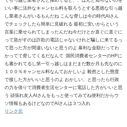
て引っ越し業者さんと揉めてると、、ほんと知らないのを
いい事に法外なキャンセル料を取ろうとする悪徳な引っ越
し業者さんがいるもんだね こんな脅しは今の時代AIさん
でチェックしたら簡単に見破れる 最初に安いからという
言葉に乗せられてしまったんだね今だけとか直ぐに直ぐに
って急がすのは詐欺の電話じゃないけれど騙しに来てるっ
て思った方が間違いないと思うのよ 暴利な金額だってわ
かってて脅してくるだなんて 国民消費者センターのHPに
も書かれてるし第一引っ越しはまだまだ数か月も先なのに
１００％キャンセル料なんておかしいよ 毅然とした態度
で接した方がいいと思うのよ おかしい、と思ったら行政
の力を借りて消費者生活センターに電話した方がいいと思
う 頑張れ友人AIさんをもっと使ってみてね便利だからウ
ソ情報もあるけどなのでAIさんは３つ入れ
リンク元