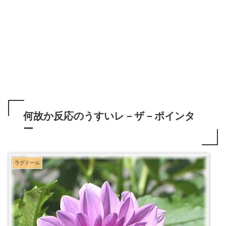
何故か反応のうすいレ－ザ－ポインタ
ー
ラグドール