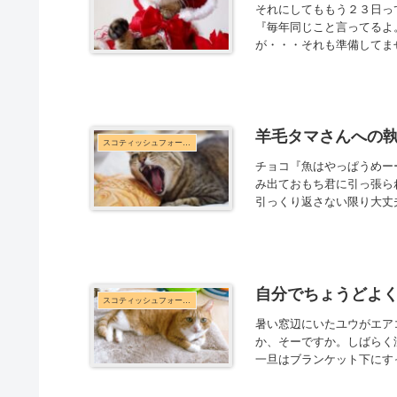
それにしてももう２３日っ
『毎年同じこと言ってるよ
が・・・それも準備してま
羊毛タマさんへの
スコティッシュフォールド
チョコ『魚はやっぱうめー
み出ておもち君に引っ張ら
引っくり返さない限り大丈
自分でちょうどよ
スコティッシュフォールド
暑い窓辺にいたユウがエア
か、そーですか。しばらく
一旦はブランケット下にす