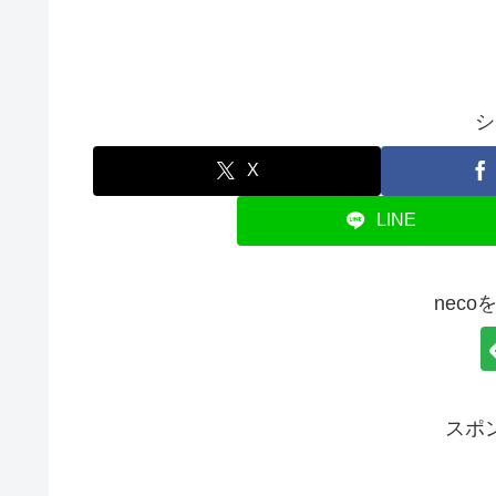
シ
X
LINE
nec
スポ