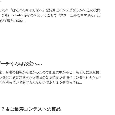
せ
その１『ぽんきのちゃん家へ』記録用にインスタグラムへ この投稿
おピーチ母(…ameblo.jpその２ということで『業スー上手なママさん』記
稿をInstag...
ピーチくんはお空へ…
前、月曜の朝朝から暑かったので部屋の中からピーちゃんに扇風機
ンダお水飲み旅立った火曜日の朝５時５０分頃ベランダへ行きたが
から構っていてあげられないのであと３０分待ってね...
！？＆ご長寿コンテストの賞品