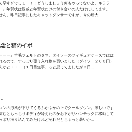
て早すぎでしょー！！どうしましょう何もやってないよ。キララ
。』年賀状は親戚と年賀状だけの付き合いの人だけにしてます。
せん。昨日記事にしたキャットダンサーですが、今の所大...
執念と猫のイボ
ーーー』羊毛フェルトのタマ、ダイソーのフィギュアケースではは
れるので、すっぽり覆う入れ物を買いました（ダイソー２００円）
夫かと・・・（１日目無事）っと思ってましたが２日...
く。
コンの涼風が下りてくるふかふかの上でクールダウン。涼しいです
涼むともっちりボディが冷えたのかお下がりハンモックに移動して
っぽり潜り込んでみたけれどそれだとちょっと暑いか...