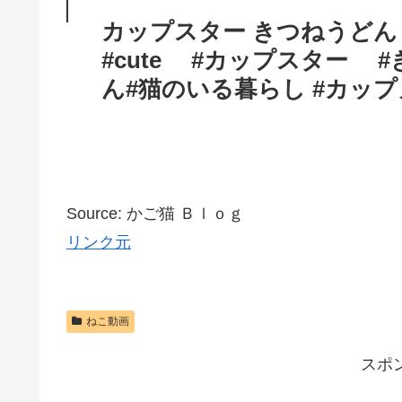
カップスター きつねうどん 26
#cute #カップスター #き
ん#猫のいる暮らし #カップヌ
Source: かご猫 Ｂｌｏｇ
リンク元
ねこ動画
スポ