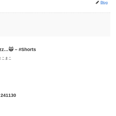
Blog
…🙀 – #Shorts
/ まこまこ
41130