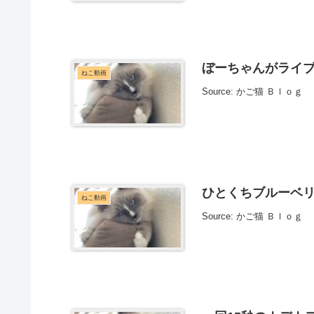
ぼーちゃんがライブ配
ねこ動画
Source: かご猫 Ｂｌｏｇ
ひとくちブルーベリー6個
ねこ動画
Source: かご猫 Ｂｌｏｇ