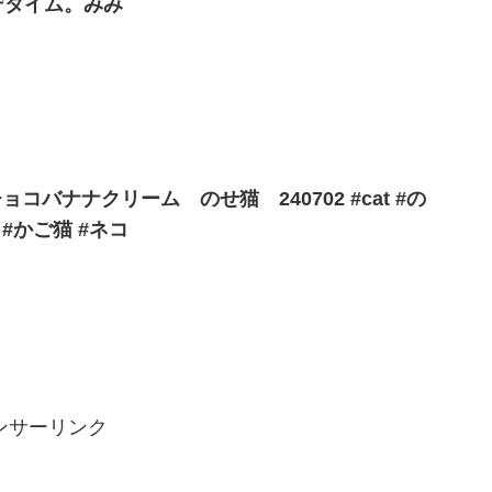
デタイム。みみ
コバナナクリーム のせ猫 240702 #cat #の
猫 #かご猫 #ネコ
ンサーリンク