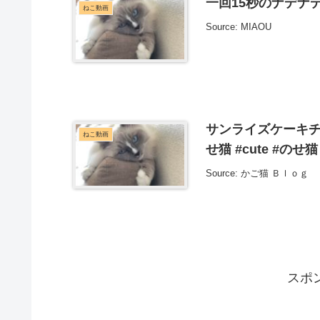
一回15秒のナデナ
ねこ動画
Source: MIAOU
サンライズケーキチョ
ねこ動画
せ猫 #cute #のせ
Source: かご猫 Ｂｌｏｇ
スポ