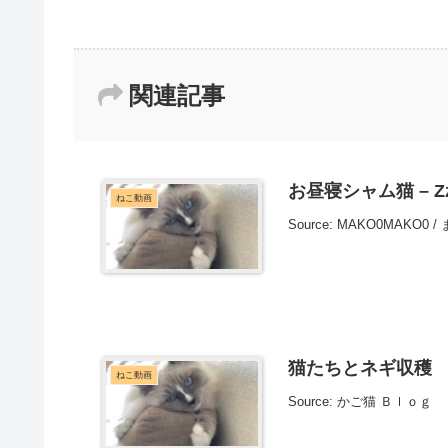
関連記事
お昼寝シャム猫 – Zzz
ねこ動画
Source: MAKO0MAKO0 
猫たちとネギ収穫 2
ねこ動画
Source: かご猫 Ｂｌｏｇ