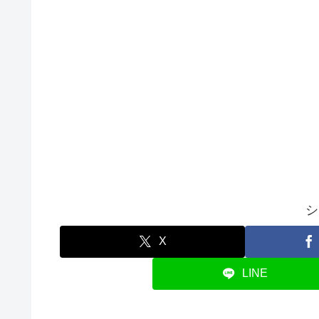
シ
X
LINE