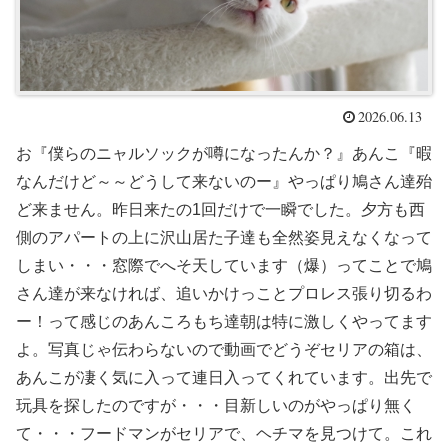
2026.06.13
お『僕らのニャルソックが噂になったんか？』あんこ『暇
なんだけど～～どうして来ないのー』やっぱり鳩さん達殆
ど来ません。昨日来たの1回だけで一瞬でした。夕方も西
側のアパートの上に沢山居た子達も全然姿見えなくなって
しまい・・・窓際でへそ天しています（爆）ってことで鳩
さん達が来なければ、追いかけっことプロレス張り切るわ
ー！って感じのあんころもち達朝は特に激しくやってます
よ。写真じゃ伝わらないので動画でどうぞセリアの箱は、
あんこが凄く気に入って連日入ってくれています。出先で
玩具を探したのですが・・・目新しいのがやっぱり無く
て・・・フードマンがセリアで、ヘチマを見つけて。これ