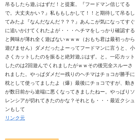
吊るしたら遊ぶはずだ！と提案。『フードマン信じてる
で。大丈夫かい？』私ももしかして！！と期待して吊るし
てみたよ『なんだなんだ？？？』あんこが気になってすぐ
に追いかけてくれたよが・・・ヘチマをしっかり確認する
と興味が薄れ全く遊ばないｗｗｗ（おもち君は最初っから
遊びません）ダメだったよーってフードマンに言うと、小
さくカットしたのを振ると絶対遊ぶはず。と。一応カット
したのは2回遊んでくれましたがｗｗその後完全スルーさ
れました。やっぱダメだー残りのヘチマはチョコが勝手に
枕として使ってましたよ（爆）最後にチョコですが、動き
が数日前から途端に悪くなってきましたねー。やっぱりソ
レンシアが切れてきたのかな？それとも・・・最近クシュ
ンもして
リンク元