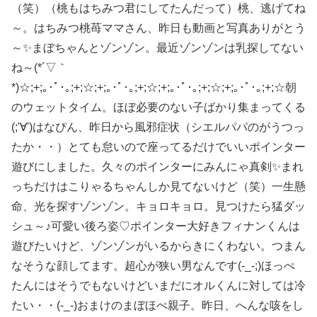
（笑）（桃もはちみつ君にしてたんだって）桃、逃げてね
～。はちみつ桃苺ママさん、昨日も動画と写真ありがとう
～✨まぼちゃんとゾンゾン。最近ゾンゾンは乳探してない
ね～(*´▽｀
*)☆;+;｡･ﾟ･｡;+;☆;+;｡･ﾟ･｡;+;☆;+;｡･ﾟ･｡;+;☆;+;｡･ﾟ･｡;+;☆朝
のウェットタイム。ほぼ必要のない子ばかり集まってくる
(;'∀')はなぴん、昨日から風邪症状（シエルパパのがうつっ
たか・・）とても怠いので座ってるだけでいいポインター
遊びにしました。久々のポインターにみんにゃ真剣✨まれ
っちだけはこりゃるちゃんしか見てないけど（笑）一生懸
命、光を探すゾンゾン。キョロキョロ。見つけたら猛ダッ
シュ～♪可愛い後ろ姿♡ポインター大好きフィナンくんは
遊びたいけど、ゾンゾンがいるからきにくわない。つまん
なそうな顔してます。超心が狭い男なんです(-_-;)ほっぺ
たんにはそうでもないけどいまだにオルくんに対しては冷
たい・・(-_-)おまけのまぼほぺ親子。昨日、へんな咳をし