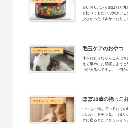
赤いおリボンが結ばれた丸
と比べてもだいぶ大きいこ
少なかったり多かったりしな
毛玉ケアのおやつ
スコティッシュフォールド
体をねじりながらこんにち
えて早めにお昼寝しようと
つがあるんですよ。」何か
ほぼ10歳の抱っこ
スコティッシュフォールド
いつも占領しているたけの
バルたけをチラ見。（まい
ァに座るとたけクッション