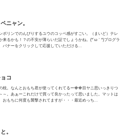
ッペニャン。
ンポリンでのんびりするユウのコッペ感がすごい。（まいど）テレ
来るかも！？の不安が薄らいだ証でしょうかね。(*´ω｀*)ブログラ
バナーをクリックして応援していただける...
チョコ
の枕。なんとおもち君が使ってくれてるー🍓🍓目ヤニ思いっきりつ
～～。あぁーこれだけで買って良かったって思いました。マットは
、おもちに何度も襲撃されてますが・・・最近めっち...
こと。