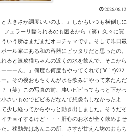
2026.06.12
さと大きさが調度いいのよ。』しかもいつも横倒しに
、フェラーリ齧られるのも困るから（笑）久々に買
こういう所はまだまだオコチャマです。そして昨日最
とボール家にある和の容器にピッタリだと思ったの。
入れると速攻猫ちゃんの近くの水を飲んで、そこから
ーーん。』何度も何度もやってくれて(´∀｀*)ｳﾌﾌ
もー。その後おもちくんが水を飲みにやって来たんだ
？？（笑）この写真の前、凄いビビってもっと下がっ
な小さいものでビビるだなんて想像もしなかったよ
して少し経ってからやっと動き出しました。そうだそ
ョイチョイするけど・・・肝心のお水が全く飲めませ
った。移動先はあんこの所。さすが甘えん坊のおもち