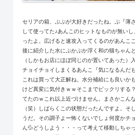
セリアの箱、ぷぷが大好きだったね。ぷ『薄
して使ってた♪あんこのヒットなものが無いし
ったよ。広げると速攻入ってくるのがあんこ
後に紹介した水にぷかぷか浮く和の猫ちゃん
（しかもお店にほぼ同じのが置いてあった）
チョイチョイしまくるあんこ『気になるんだもー
これは買って大正解ね。水分補給にも良いか
けど異変に気付きｗｗそこまでビックリする
てたのｗこれ以上近づけません。まさかこん
（笑）しばらくこの状態だったんですよ。そ
うだ。その調子よー怖くないでしょ何度かチ
ん💦どうしよう・・・って考えて移動しちゃ