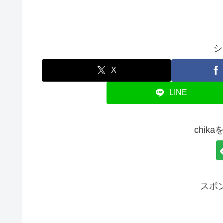
シ
X
LINE
chik
スポ