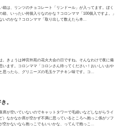
い箱は、リンツのチョコレート「リンドール」が入ってます。ぼく
の箱、いったい何個入りなのかな？コロンママ「100個入ですよ。」
いのかな？コロンママ「取り出して数えたら本...
は。きょうは神宮外苑の花火大会の日ですね。そんなわけで夜に備
思います。コロンママ「コロンさん待ってください！おいしいおや
と思ったら、グリニーズの毛玉ケアチキン味です。コ...
好き。
座席が空いていないのでキャットタワーで毛繕いなどしながらライ
ど）なかなか席が空かず不満に思っているところへ抱っこ係がソフ
が空かないなら抱っこでもいいかな、ってんで抱っこ...