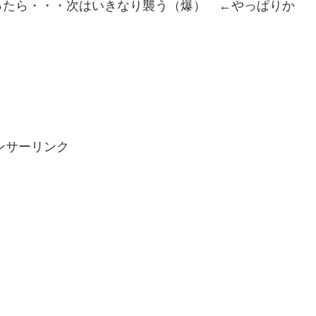
ったら・・・次はいきなり襲う（爆） ←やっぱりか
ンサーリンク